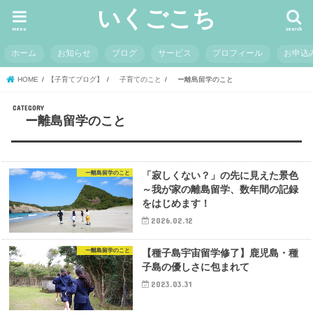
いくごこち
menu
search
ホーム
お知らせ
ブログ
サービス
プロフィール
お申込
HOME
【子育てブログ】
子育てのこと
ー離島留学のこと
ー離島留学のこと
ー離島留学のこと
「寂しくない？」の先に見えた景色
～我が家の離島留学、数年間の記録
をはじめます！
2026.02.12
ー離島留学のこと
【種子島宇宙留学修了】鹿児島・種
子島の優しさに包まれて
2023.03.31