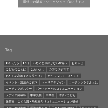
Tag
#迷ったら
FAQ
いじめと孤独がない世界へ
お知らせ
こどものことば
ごあいさつ
のびのび子育て
わたしの心地よさを見つける
わたしらしく、はたらく
イベント・講座のご案内
キャリアデザイン
コーチングを学ぶとは
コーチングポスター
パートナーとのコミュニケーション
メディア掲載等
中学受検
中学生
体験✕こども
保育園・こども園・幼稚園向けコミュニケーション研修
入学・進級準備
受講者様の声
子どものつぶやき
子育てのこと