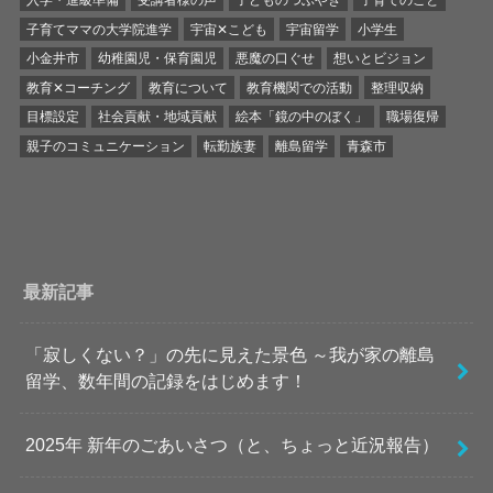
子育てママの大学院進学
宇宙✕こども
宇宙留学
小学生
小金井市
幼稚園児・保育園児
悪魔の口ぐせ
想いとビジョン
教育✕コーチング
教育について
教育機関での活動
整理収納
目標設定
社会貢献・地域貢献
絵本「鏡の中のぼく」
職場復帰
親子のコミュニケーション
転勤族妻
離島留学
青森市
最新記事
「寂しくない？」の先に見えた景色 ～我が家の離島
留学、数年間の記録をはじめます！
2025年 新年のごあいさつ（と、ちょっと近況報告）