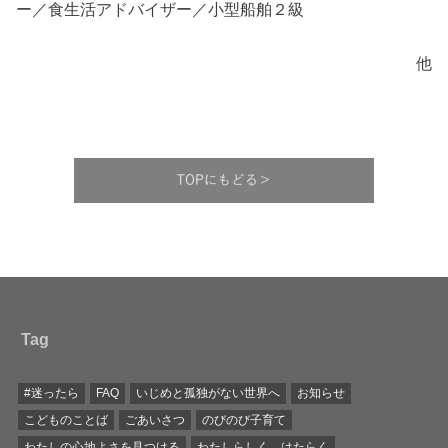
ー／食生活アドバイザー／小型船舶２級
他
Tag
#迷ったら
FAQ
いじめと孤独がない世界へ
お知らせ
こどものことば
ごあいさつ
のびのび子育て
わたしの心地よさを見つける
わたしらしく、はたらく