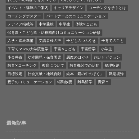
イベント・講座のご案内
キャリアデザイン
コーチングを学ぶとは
コーチングポスター
パートナーとのコミュニケーション
メディア掲載等
中学受検
中学生
体験✕こども
保育園・こども園・幼稚園向けコミュニケーション研修
入学・進級準備
受講者様の声
子どものつぶやき
子育てのこと
子育てママの大学院進学
宇宙✕こども
宇宙留学
小学生
小金井市
幼稚園児・保育園児
悪魔の口ぐせ
想いとビジョン
教育✕コーチング
教育について
教育機関での活動
整理収納
目標設定
社会貢献・地域貢献
絵本「鏡の中のぼく」
職場復帰
親子のコミュニケーション
転勤族妻
離島留学
青森市
最新記事