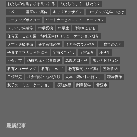
わたしの心地よさを見つける
わたしらしく、はたらく
イベント・講座のご案内
キャリアデザイン
コーチングを学ぶとは
コーチングポスター
パートナーとのコミュニケーション
メディア掲載等
中学受検
中学生
体験✕こども
保育園・こども園・幼稚園向けコミュニケーション研修
入学・進級準備
受講者様の声
子どものつぶやき
子育てのこと
子育てママの大学院進学
宇宙✕こども
宇宙留学
小学生
小金井市
幼稚園児・保育園児
悪魔の口ぐせ
想いとビジョン
教育✕コーチング
教育について
教育機関での活動
整理収納
目標設定
社会貢献・地域貢献
絵本「鏡の中のぼく」
職場復帰
親子のコミュニケーション
転勤族妻
離島留学
青森市
最新記事