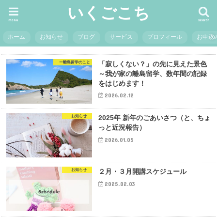
いくごこち
menu
search
ホーム
お知らせ
ブログ
サービス
プロフィール
お申込
ー離島留学のこと
「寂しくない？」の先に見えた景色
～我が家の離島留学、数年間の記録
をはじめます！
2026.02.12
お知らせ
2025年 新年のごあいさつ（と、ちょ
っと近況報告）
2026.01.05
お知らせ
２月・３月開講スケジュール
2025.02.03