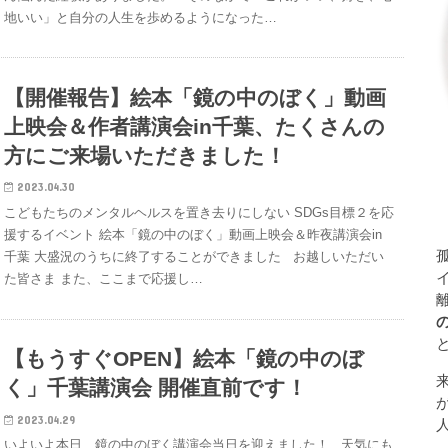
地いい」と自分の人生を歩めるようになった…
【開催報告】絵本「鏡の中のぼく」動画
上映会＆作者講演会in千葉、たくさんの
方にご来場いただきました！
2023.04.30
こどもたちのメンタルヘルスを置き去りにしない SDGs目標２を応
援するイベント 絵本「鏡の中のぼく」動画上映会＆昨夜講演会in
千葉 大盛況のうちに終了することができました お越しいただい
た皆さま また、ここまで応援し…
【もうすぐOPEN】絵本「鏡の中のぼ
く」千葉講演会 開催直前です！
2023.04.29
いよいよ本日、鏡の中のぼく講演会当日を迎えました！ 天気にも