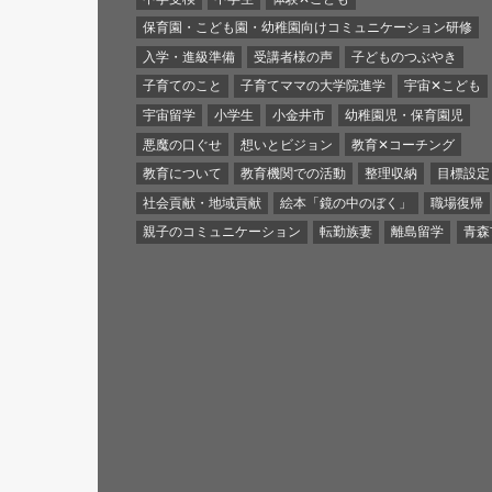
保育園・こども園・幼稚園向けコミュニケーション研修
入学・進級準備
受講者様の声
子どものつぶやき
子育てのこと
子育てママの大学院進学
宇宙✕こども
宇宙留学
小学生
小金井市
幼稚園児・保育園児
悪魔の口ぐせ
想いとビジョン
教育✕コーチング
教育について
教育機関での活動
整理収納
目標設定
社会貢献・地域貢献
絵本「鏡の中のぼく」
職場復帰
親子のコミュニケーション
転勤族妻
離島留学
青森