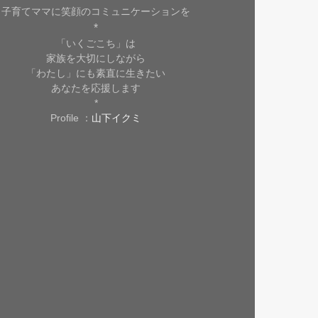
子育てママに笑顔のコミュニケーションを
*
「いくごこち」は
家族を大切にしながら
「わたし」にも素直に生きたい
あなたを応援します
*
Profile ：
山下イクミ