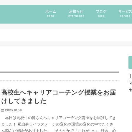
ホーム
お知らせ
ブログ
サービ
home
information
blog
service
高校生へキャリアコーチング授業をお届
けしてきました
2025.01.30
本日は高校生の皆さんへキャリアコーチング講座をお届けしてき
ました！ 私自身ライフステージの変化や環境の変化の中でたくさ
ん悩んだ経験がありました。 そのなかで「これがいい、好き、心