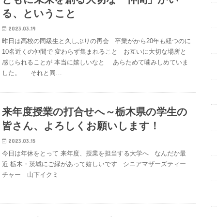
る、ということ
2023.03.19
昨日は高校の同級生と久しぶりの再会 卒業がから20年も経つのに
10名近くの仲間で 変わらず集まれること お互いに大切な場所と
感じられることが 本当に嬉しいなと あらためて噛みしめていま
した。 それと同…
来年度授業の打合せへ～栃木県の学生の
皆さん、よろしくお願いします！
2023.03.15
今日は年休をとって 来年度、授業を担当する大学へ なんだか最
近 栃木・茨城にご縁があって嬉しいです シニアマザーズティー
チャー 山下イクミ