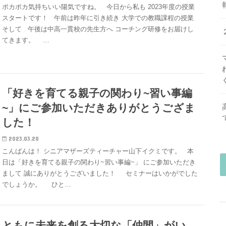
ポカポカ気持ちいい陽気ですね。 今日から私も 2023年度の授業
スタートです！ 午前は昨年に引き続き 大学での教職課程の授業
そして 午後は中高一貫校の先生方へ コーチング研修をお届けし
てきます。 …
「好きを育てる親子の関わり~習い事編
~」にご参加いただきありがとうござま
した！
2023.03.20
こんばんは！ シニアマザーズティーチャー山下イクミです。 本
日は「好きを育てる親子の関わり~習い事編~」 にご参加いただき
まして 誠にありがとうございました！ セミナーはいかがでした
でしょうか。 ひと…
ともに未来を創る大切な「仲間」がい