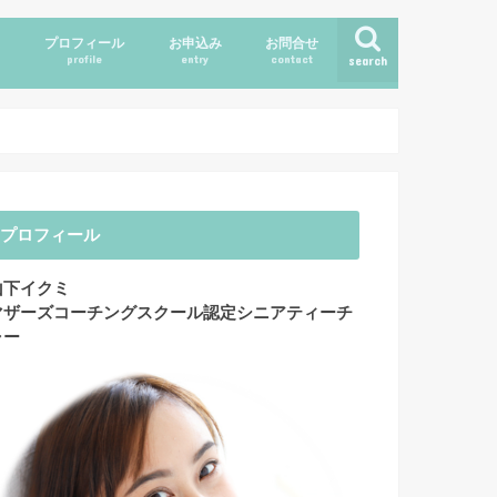
ス
プロフィール
お申込み
お問合せ
profile
entry
contact
search
プロフィール
山下イクミ
マザーズコーチングスクール認定シニアティーチ
ャー