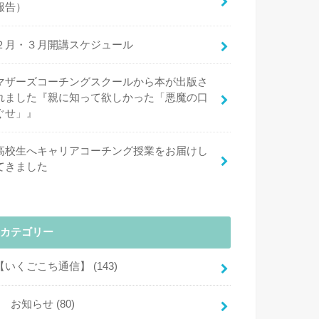
報告）
２月・３月開講スケジュール
マザーズコーチングスクールから本が出版さ
れました『親に知って欲しかった「悪魔の口
ぐせ」』
高校生へキャリアコーチング授業をお届けし
てきました
カテゴリー
【いくごこち通信】
(143)
お知らせ
(80)