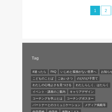
1
2
Tag
#迷ったら
FAQ
いじめと孤独がない世界へ
お知ら
こどものことば
ごあいさつ
のびのび子育て
わたしの心地よさを見つける
わたしらしく、はたらく
イベント・講座のご案内
キャリアデザイン
コーチングを学ぶとは
コーチングポスター
パートナーとのコミュニケーション
メディア掲載等
中学受検
中学生
体験✕こども