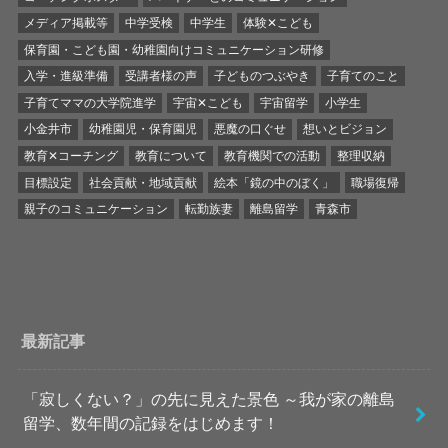
メディア掲載等
中学受検
中学生
体験✕こども
保育園・こども園・幼稚園向けコミュニケーション研修
入学・進級準備
受講者様の声
子どものつぶやき
子育てのこと
子育てママの大学院進学
宇宙✕こども
宇宙留学
小学生
小金井市
幼稚園児・保育園児
悪魔の口ぐせ
想いとビジョン
教育✕コーチング
教育について
教育機関での活動
整理収納
目標設定
社会貢献・地域貢献
絵本「鏡の中のぼく」
職場復帰
親子のコミュニケーション
転勤族妻
離島留学
青森市
最新記事
「寂しくない？」の先に見えた景色 ～我が家の離島
留学、数年間の記録をはじめます！