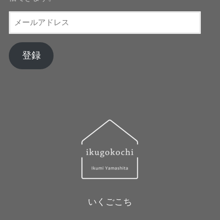
メ
ー
ル
ア
登録
ド
レ
ス
いくごこち