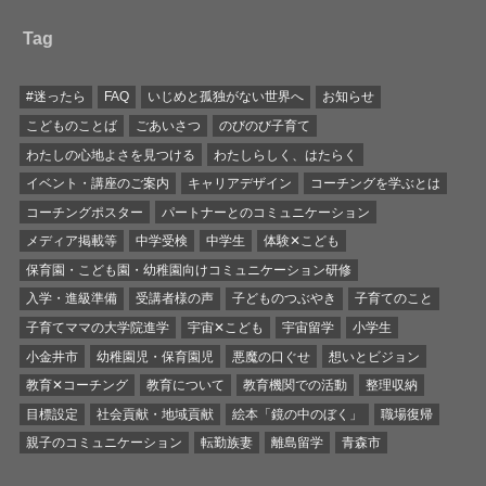
Tag
#迷ったら
FAQ
いじめと孤独がない世界へ
お知らせ
こどものことば
ごあいさつ
のびのび子育て
わたしの心地よさを見つける
わたしらしく、はたらく
イベント・講座のご案内
キャリアデザイン
コーチングを学ぶとは
コーチングポスター
パートナーとのコミュニケーション
メディア掲載等
中学受検
中学生
体験✕こども
保育園・こども園・幼稚園向けコミュニケーション研修
入学・進級準備
受講者様の声
子どものつぶやき
子育てのこと
子育てママの大学院進学
宇宙✕こども
宇宙留学
小学生
小金井市
幼稚園児・保育園児
悪魔の口ぐせ
想いとビジョン
教育✕コーチング
教育について
教育機関での活動
整理収納
目標設定
社会貢献・地域貢献
絵本「鏡の中のぼく」
職場復帰
親子のコミュニケーション
転勤族妻
離島留学
青森市