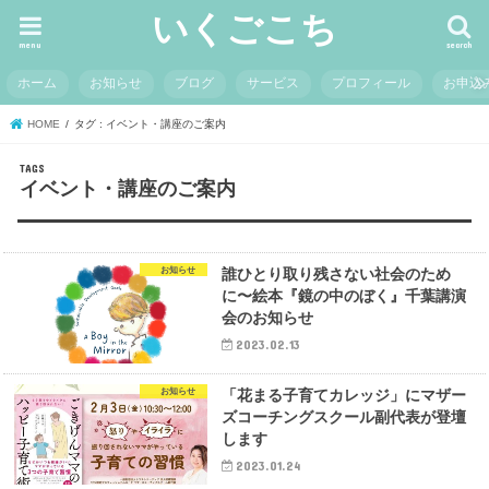
いくごこち
menu
search
ホーム
お知らせ
ブログ
サービス
プロフィール
お申込
HOME
タグ : イベント・講座のご案内
イベント・講座のご案内
お知らせ
誰ひとり取り残さない社会のため
に〜絵本『鏡の中のぼく』千葉講演
会のお知らせ
2023.02.13
お知らせ
「花まる子育てカレッジ」にマザー
ズコーチングスクール副代表が登壇
します
2023.01.24