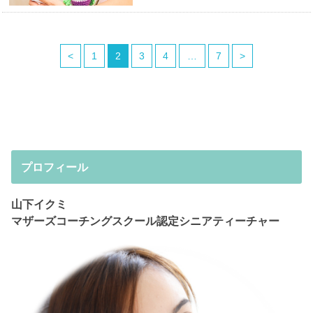
<
1
2
3
4
…
7
>
プロフィール
山下イクミ
マザーズコーチングスクール認定シニアティーチャー