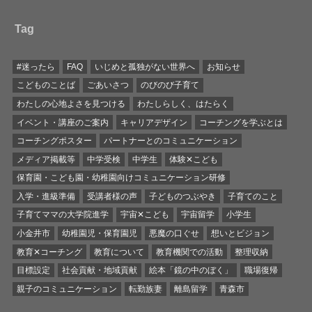
Tag
#迷ったら
FAQ
いじめと孤独がない世界へ
お知らせ
こどものことば
ごあいさつ
のびのび子育て
わたしの心地よさを見つける
わたしらしく、はたらく
イベント・講座のご案内
キャリアデザイン
コーチングを学ぶとは
コーチングポスター
パートナーとのコミュニケーション
メディア掲載等
中学受検
中学生
体験✕こども
保育園・こども園・幼稚園向けコミュニケーション研修
入学・進級準備
受講者様の声
子どものつぶやき
子育てのこと
子育てママの大学院進学
宇宙✕こども
宇宙留学
小学生
小金井市
幼稚園児・保育園児
悪魔の口ぐせ
想いとビジョン
教育✕コーチング
教育について
教育機関での活動
整理収納
目標設定
社会貢献・地域貢献
絵本「鏡の中のぼく」
職場復帰
親子のコミュニケーション
転勤族妻
離島留学
青森市