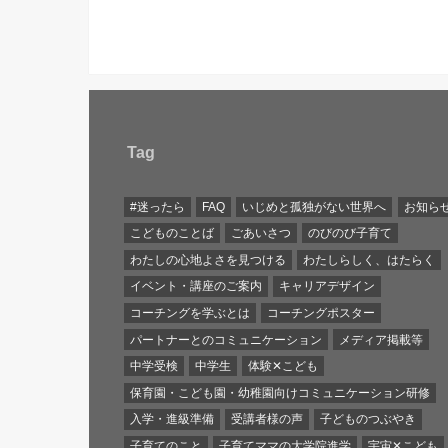
Tag
#迷ったら
FAQ
いじめと孤独がない世界へ
お知ら
こどものことば
ごあいさつ
のびのび子育て
わたしの心地よさを見つける
わたしらしく、はたらく
イベント・講座のご案内
キャリアデザイン
コーチングを学ぶとは
コーチングポスター
パートナーとのコミュニケーション
メディア掲載等
中学受検
中学生
体験✕こども
保育園・こども園・幼稚園向けコミュニケーション研修
入学・進級準備
受講者様の声
子どものつぶやき
子育てのこと
子育てママの大学院進学
宇宙✕こども