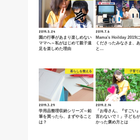
2019.5.24
2019.7.6
園の行事があまり楽しめない
Mama's Hoilday 201
ママへ～私がはじめて親子遠
くださったみなさま、
足を楽しめた理由
と…
暮らしを整える
子育て
2019.3.29
2019.2.14
学用品整理収納シリーズ～鉛
「お母さん、『すごい
筆を買ったら、まずやること
言わないで！」子ども
は？
かった褒め方とは