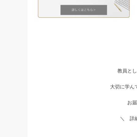
教員とし
大切に学ん
お届
＼ 詳