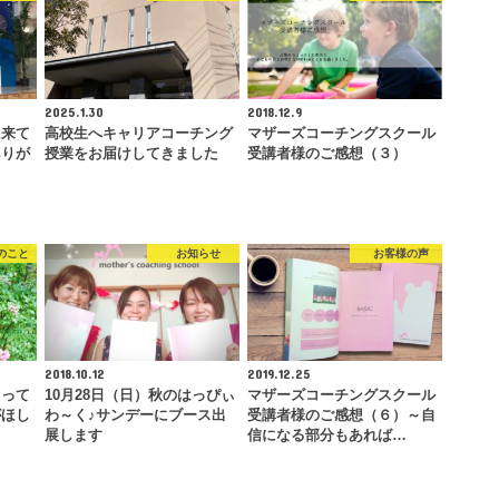
2025.1.30
2018.12.9
9に来て
高校生へキャリアコーチング
マザーズコーチングスクール
ありが
授業をお届けしてきました
受講者様のご感想（３）
のこと
お知らせ
お客様の声
2018.10.12
2019.12.25
』って
10月28日（日）秋のはっぴぃ
マザーズコーチングスクール
がほし
わ～く♪サンデーにブース出
受講者様のご感想（６）～自
展します
信になる部分もあれば…