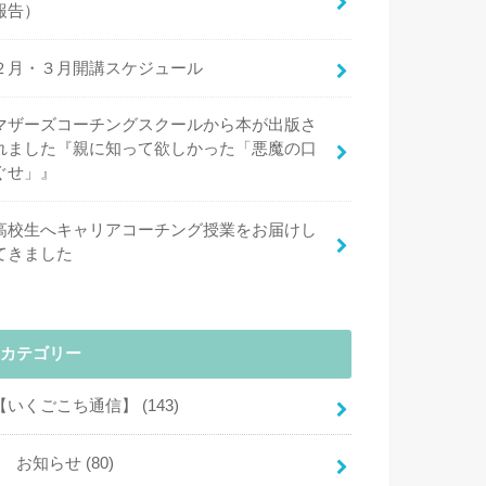
報告）
２月・３月開講スケジュール
マザーズコーチングスクールから本が出版さ
れました『親に知って欲しかった「悪魔の口
ぐせ」』
高校生へキャリアコーチング授業をお届けし
てきました
カテゴリー
【いくごこち通信】
(143)
お知らせ
(80)