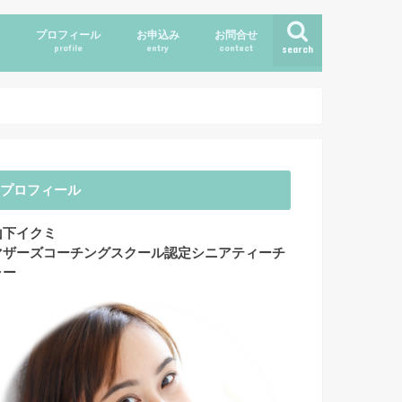
ス
プロフィール
お申込み
お問合せ
profile
entry
contact
search
プロフィール
山下イクミ
マザーズコーチングスクール認定シニアティーチ
ャー