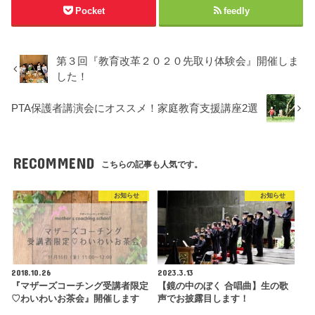
Pocket
feedly
第３回『教育改革２０２０先取り体験会』開催しま
した！
PTA保護者講演会にオススメ！家庭教育支援講座2選
RECOMMEND
こちらの記事も人気です。
お知らせ
お知らせ
2018.10.26
2023.3.13
『マザーズコーチング受講者限定
【鏡の中のぼく 合唱曲】生の歌
♡わいわいお茶会』開催します
声でお披露目します！