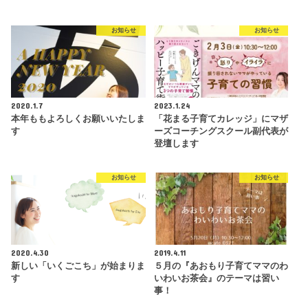
お知らせ
お知らせ
2020.1.7
2023.1.24
本年ももよろしくお願いいたしま
「花まる子育てカレッジ」にマザ
す
ーズコーチングスクール副代表が
登壇します
お知らせ
お知らせ
2020.4.30
2019.4.11
新しい「いくごこち」が始まりま
５月の『あおもり子育てママのわ
す
いわいお茶会』のテーマは習い
事！