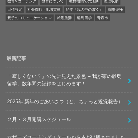
教育✕コーチング
教育について
教育機関での活動
整理収納
目標設定
社会貢献・地域貢献
絵本「鏡の中のぼく」
職場復帰
親子のコミュニケーション
転勤族妻
離島留学
青森市
最新記事
「寂しくない？」の先に見えた景色 ～我が家の離島
留学、数年間の記録をはじめます！
2025年 新年のごあいさつ（と、ちょっと近況報告）
２月・３月開講スケジュール
マザーズコーチングスクールから本が出版されました