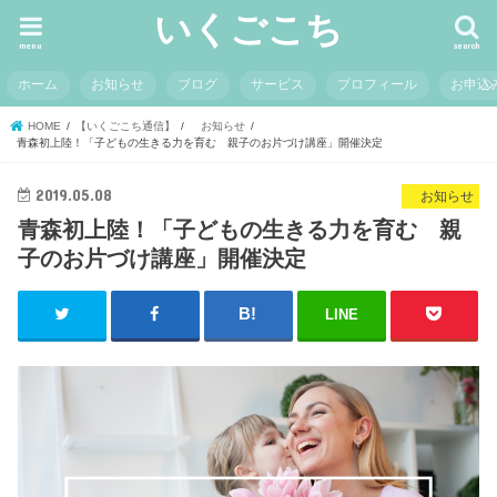
いくごこち
menu
search
ホーム
お知らせ
ブログ
サービス
プロフィール
お申込
HOME
【いくごこち通信】
お知らせ
青森初上陸！「子どもの生きる力を育む 親子のお片づけ講座」開催決定
2019.05.08
お知らせ
青森初上陸！「子どもの生きる力を育む 親
子のお片づけ講座」開催決定
LINE