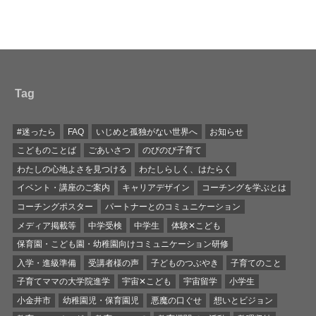
Tag
#迷ったら
FAQ
いじめと孤独がない世界へ
お知らせ
こどものことば
ごあいさつ
のびのび子育て
わたしの心地よさを見つける
わたしらしく、はたらく
イベント・講座のご案内
キャリアデザイン
コーチングを学ぶとは
コーチングポスター
パートナーとのコミュニケーション
メディア掲載等
中学受検
中学生
体験✕こども
保育園・こども園・幼稚園向けコミュニケーション研修
入学・進級準備
受講者様の声
子どものつぶやき
子育てのこと
子育てママの大学院進学
宇宙✕こども
宇宙留学
小学生
小金井市
幼稚園児・保育園児
悪魔の口ぐせ
想いとビジョン