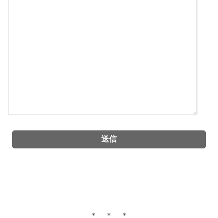
＊ ＊ ＊