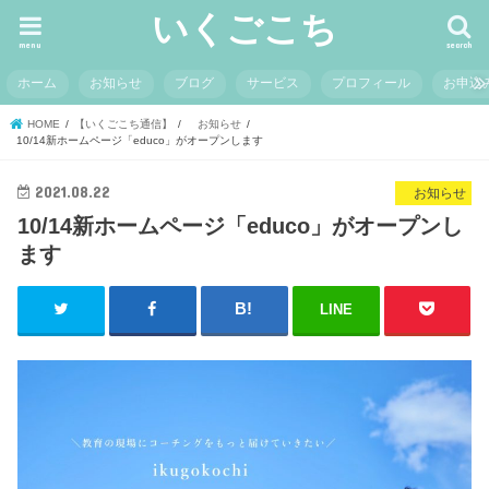
いくごこち
menu
search
ホーム
お知らせ
ブログ
サービス
プロフィール
お申込
HOME
【いくごこち通信】
お知らせ
10/14新ホームページ「educo」がオープンします
2021.08.22
お知らせ
10/14新ホームページ「educo」がオープンし
ます
LINE