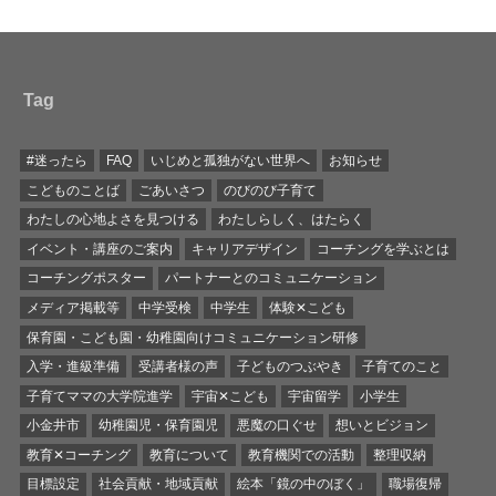
Tag
#迷ったら
FAQ
いじめと孤独がない世界へ
お知らせ
こどものことば
ごあいさつ
のびのび子育て
わたしの心地よさを見つける
わたしらしく、はたらく
イベント・講座のご案内
キャリアデザイン
コーチングを学ぶとは
コーチングポスター
パートナーとのコミュニケーション
メディア掲載等
中学受検
中学生
体験✕こども
保育園・こども園・幼稚園向けコミュニケーション研修
入学・進級準備
受講者様の声
子どものつぶやき
子育てのこと
子育てママの大学院進学
宇宙✕こども
宇宙留学
小学生
小金井市
幼稚園児・保育園児
悪魔の口ぐせ
想いとビジョン
教育✕コーチング
教育について
教育機関での活動
整理収納
目標設定
社会貢献・地域貢献
絵本「鏡の中のぼく」
職場復帰