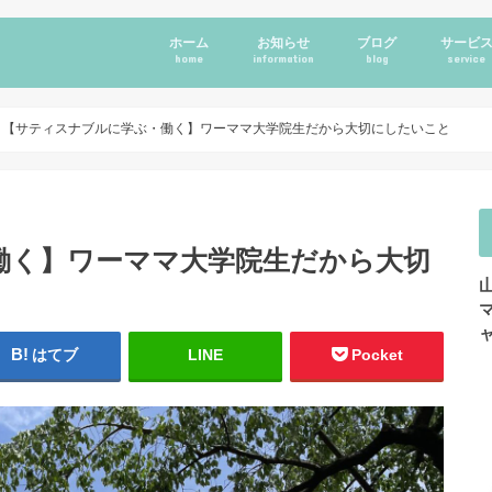
ホーム
お知らせ
ブログ
サービ
home
information
blog
service
【サティスナブルに学ぶ・働く】ワーママ大学院生だから大切にしたいこと
働く】ワーママ大学院生だから大切
はてブ
LINE
Pocket