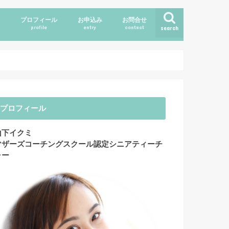
ス
プロフィール
お申込み
お問合せ
profile
entry
contact
search
プロフィール
山下イクミ
マザーズコーチングスクール認定シニアティーチ
ャー