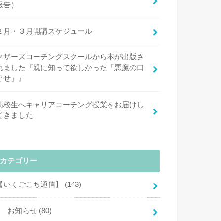
報告）
２月・３月開講スケジュール
マザーズコーチングスクールから本が出版さ
れました『親に知って欲しかった「悪魔の口
ぐせ」』
高校生へキャリアコーチング授業をお届けし
てきました
カテゴリー
【いくごこち通信】
(143)
お知らせ
(80)