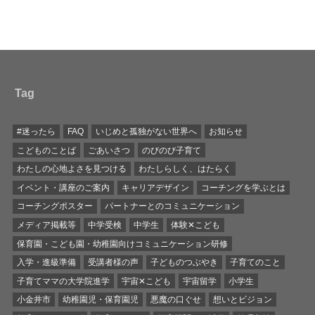
Tag
#迷ったら
FAQ
いじめと孤独がない世界へ
お知らせ
こどものことば
ごあいさつ
のびのび子育て
わたしの心地よさを見つける
わたしらしく、はたらく
イベント・講座のご案内
キャリアデザイン
コーチングを学ぶとは
コーチングポスター
パートナーとのコミュニケーション
メディア掲載等
中学受検
中学生
体験✕こども
保育園・こども園・幼稚園向けコミュニケーション研修
入学・進級準備
受講者様の声
子どものつぶやき
子育てのこと
子育てママの大学院進学
宇宙✕こども
宇宙留学
小学生
小金井市
幼稚園児・保育園児
悪魔の口ぐせ
想いとビジョン