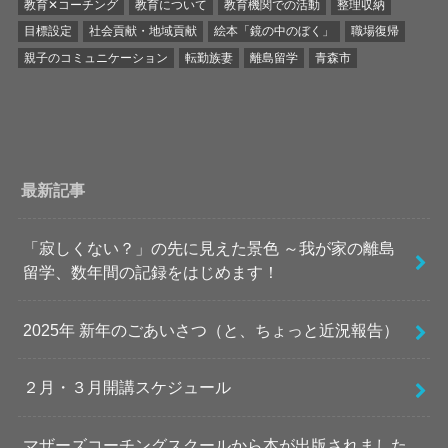
教育✕コーチング
教育について
教育機関での活動
整理収納
目標設定
社会貢献・地域貢献
絵本「鏡の中のぼく」
職場復帰
親子のコミュニケーション
転勤族妻
離島留学
青森市
最新記事
「寂しくない？」の先に見えた景色 ～我が家の離島
留学、数年間の記録をはじめます！
2025年 新年のごあいさつ（と、ちょっと近況報告）
２月・３月開講スケジュール
マザーズコーチングスクールから本が出版されました