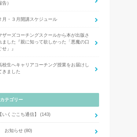
報告）
２月・３月開講スケジュール
マザーズコーチングスクールから本が出版さ
れました『親に知って欲しかった「悪魔の口
ぐせ」』
高校生へキャリアコーチング授業をお届けし
てきました
カテゴリー
【いくごこち通信】
(143)
お知らせ
(80)