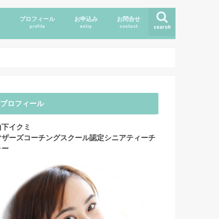
ス
プロフィール
お申込み
お問合せ
profile
entry
contact
search
プロフィール
山下イクミ
マザーズコーチングスクール認定シニアティーチ
ャー