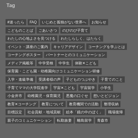
Tag
#迷ったら
FAQ
いじめと孤独がない世界へ
お知らせ
こどものことば
ごあいさつ
のびのび子育て
わたしの心地よさを見つける
わたしらしく、はたらく
イベント・講座のご案内
キャリアデザイン
コーチングを学ぶとは
コーチングポスター
パートナーとのコミュニケーション
メディア掲載等
中学受検
中学生
体験✕こども
保育園・こども園・幼稚園向けコミュニケーション研修
入学・進級準備
受講者様の声
子どものつぶやき
子育てのこと
子育てママの大学院進学
宇宙✕こども
宇宙留学
小学生
小金井市
幼稚園児・保育園児
悪魔の口ぐせ
想いとビジョン
教育✕コーチング
教育について
教育機関での活動
整理収納
目標設定
社会貢献・地域貢献
絵本「鏡の中のぼく」
職場復帰
親子のコミュニケーション
転勤族妻
離島留学
青森市