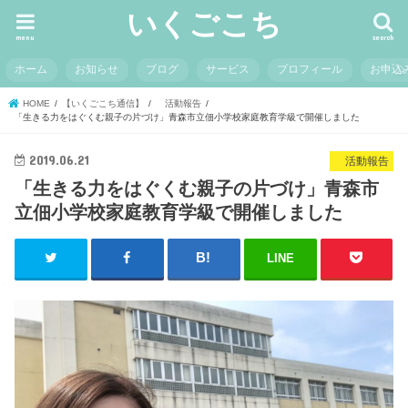
いくごこち
menu
search
ホーム
お知らせ
ブログ
サービス
プロフィール
お申込
HOME
【いくごこち通信】
活動報告
「生きる力をはぐくむ親子の片づけ」青森市立佃小学校家庭教育学級で開催しました
2019.06.21
活動報告
「生きる力をはぐくむ親子の片づけ」青森市
立佃小学校家庭教育学級で開催しました
LINE