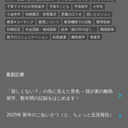
子育てママの大学院進学
宇宙✕こども
宇宙留学
小学生
小金井市
幼稚園児・保育園児
悪魔の口ぐせ
想いとビジョン
教育✕コーチング
教育について
教育機関での活動
整理収納
目標設定
社会貢献・地域貢献
絵本「鏡の中のぼく」
職場復帰
親子のコミュニケーション
転勤族妻
離島留学
青森市
最新記事
「寂しくない？」の先に見えた景色 ～我が家の離島
留学、数年間の記録をはじめます！
2025年 新年のごあいさつ（と、ちょっと近況報告）