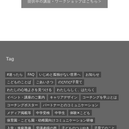
Tag
#迷ったら
FAQ
いじめと孤独がない世界へ
お知らせ
こどものことば
ごあいさつ
のびのび子育て
わたしの心地よさを見つける
わたしらしく、はたらく
イベント・講座のご案内
キャリアデザイン
コーチングを学ぶとは
コーチングポスター
パートナーとのコミュニケーション
メディア掲載等
中学受検
中学生
体験✕こども
保育園・こども園・幼稚園向けコミュニケーション研修
入学・進級準備
受講者様の声
子どものつぶやき
子育てのこと