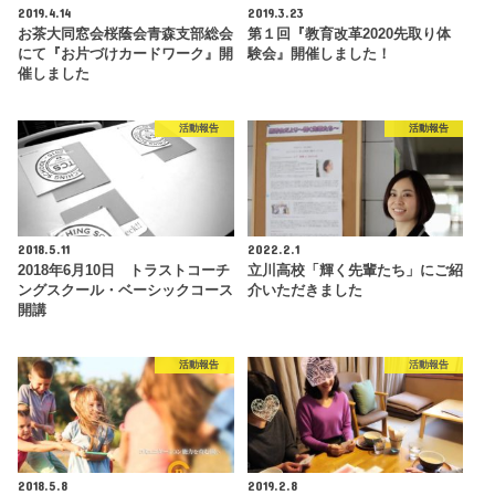
2019.4.14
2019.3.23
お茶大同窓会桜蔭会青森支部総会
第１回『教育改革2020先取り体
にて『お片づけカードワーク』開
験会』開催しました！
催しました
活動報告
活動報告
2018.5.11
2022.2.1
2018年6月10日 トラストコーチ
立川高校「輝く先輩たち」にご紹
ングスクール・ベーシックコース
介いただきました
開講
活動報告
活動報告
2018.5.8
2019.2.8