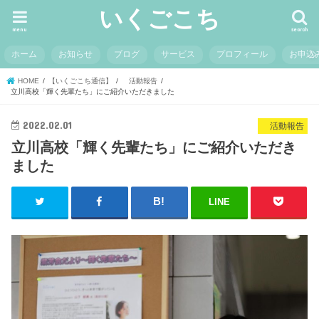
いくごこち
menu
search
ホーム
お知らせ
ブログ
サービス
プロフィール
お申込
HOME
【いくごこち通信】
活動報告
立川高校「輝く先輩たち」にご紹介いただきました
2022.02.01
活動報告
立川高校「輝く先輩たち」にご紹介いただき
ました
LINE