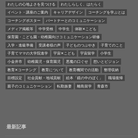
わたしの心地よさを見つける
わたしらしく、はたらく
イベント・講座のご案内
キャリアデザイン
コーチングを学ぶとは
コーチングポスター
パートナーとのコミュニケーション
メディア掲載等
中学受検
中学生
体験✕こども
保育園・こども園・幼稚園向けコミュニケーション研修
入学・進級準備
受講者様の声
子どものつぶやき
子育てのこと
子育てママの大学院進学
宇宙✕こども
宇宙留学
小学生
小金井市
幼稚園児・保育園児
悪魔の口ぐせ
想いとビジョン
教育✕コーチング
教育について
教育機関での活動
整理収納
目標設定
社会貢献・地域貢献
絵本「鏡の中のぼく」
職場復帰
親子のコミュニケーション
転勤族妻
離島留学
青森市
最新記事