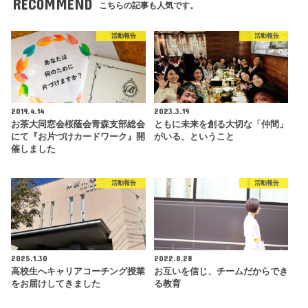
RECOMMEND
こちらの記事も人気です。
活動報告
活動報告
2019.4.14
2023.3.19
お茶大同窓会桜蔭会青森支部総会
ともに未来を創る大切な「仲間」
にて『お片づけカードワーク』開
がいる、ということ
催しました
活動報告
活動報告
2025.1.30
2022.8.28
高校生へキャリアコーチング授業
お互いを信じ、チームだからでき
をお届けしてきました
る教育