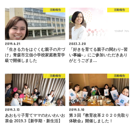
活動報告
活動報告
2019.6.21
2023.3.20
「生きる力をはぐくむ親子の片づ
「好きを育てる親子の関わり~習
け」青森市立佃小学校家庭教育学
い事編~」にご参加いただきあり
級で開催しました
がとうござま…
活動報告
活動報告
2019.3.13
2019.5.10
あおもり子育てママのわいわいお
第３回『教育改革２０２０先取り
茶会 2019.3【新学期・新生活】
体験会』開催しました！