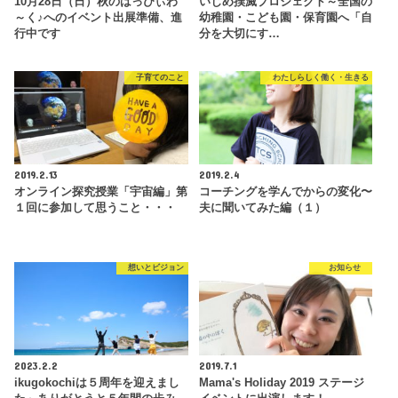
10月28日（日）秋のはっぴぃわ
いじめ撲滅プロジェクト～全国の
～く♪へのイベント出展準備、進
幼稚園・こども園・保育園へ「自
行中です
分を大切にす…
子育てのこと
わたしらしく働く・生きる
2019.2.13
2019.2.4
オンライン探究授業「宇宙編」第
コーチングを学んでからの変化〜
１回に参加して思うこと・・・
夫に聞いてみた編（１）
想いとビジョン
お知らせ
2023.2.2
2019.7.1
ikugokochiは５周年を迎えまし
Mama's Holiday 2019 ステージ