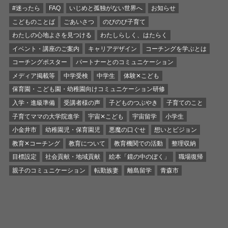
#迷ったら
FAQ
いじめと孤独がない世界へ
お知らせ
こどものことば
ごあいさつ
のびのび子育て
わたしの心地よさを見つける
わたしらしく、はたらく
イベント・講座のご案内
キャリアデザイン
コーチングを学ぶとは
コーチングポスター
パートナーとのコミュニケーション
メディア掲載等
中学受検
中学生
体験✕こども
保育園・こども園・幼稚園向けコミュニケーション研修
入学・進級準備
受講者様の声
子どものつぶやき
子育てのこと
子育てママの大学院進学
宇宙✕こども
宇宙留学
小学生
小金井市
幼稚園児・保育園児
悪魔の口ぐせ
想いとビジョン
教育✕コーチング
教育について
教育機関での活動
整理収納
目標設定
社会貢献・地域貢献
絵本「鏡の中のぼく」
職場復帰
親子のコミュニケーション
転勤族妻
離島留学
青森市