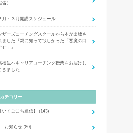
報告）
２月・３月開講スケジュール
マザーズコーチングスクールから本が出版さ
れました『親に知って欲しかった「悪魔の口
ぐせ」』
高校生へキャリアコーチング授業をお届けし
てきました
カテゴリー
【いくごこち通信】
(143)
お知らせ
(80)