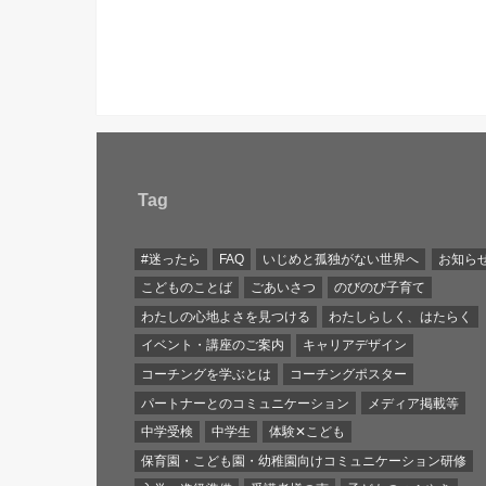
Tag
#迷ったら
FAQ
いじめと孤独がない世界へ
お知ら
こどものことば
ごあいさつ
のびのび子育て
わたしの心地よさを見つける
わたしらしく、はたらく
イベント・講座のご案内
キャリアデザイン
コーチングを学ぶとは
コーチングポスター
パートナーとのコミュニケーション
メディア掲載等
中学受検
中学生
体験✕こども
保育園・こども園・幼稚園向けコミュニケーション研修