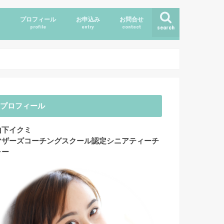
ス
プロフィール
お申込み
お問合せ
profile
entry
contact
search
プロフィール
山下イクミ
マザーズコーチングスクール認定シニアティーチ
ャー