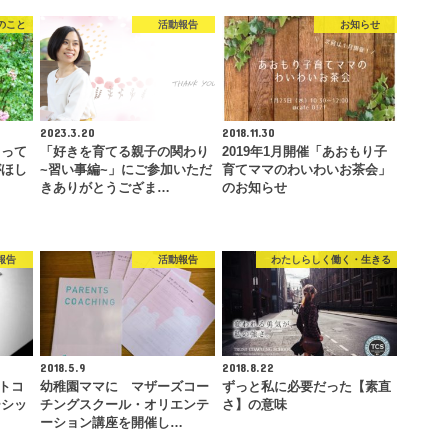
のこと
活動報告
お知らせ
2023.3.20
2018.11.30
』って
「好きを育てる親子の関わり
2019年1月開催「あおもり子
がほし
~習い事編~」にご参加いただ
育てママのわいわいお茶会」
きありがとうござま…
のお知らせ
報告
活動報告
わたしらしく働く・生きる
2018.5.9
2018.8.22
ストコ
幼稚園ママに マザーズコー
ずっと私に必要だった【素直
ーシッ
チングスクール・オリエンテ
さ】の意味
ーション講座を開催し…