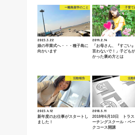
ー離島留学のこと
子育て
2023.3.22
2019.2.14
娘の卒業式へ・・・種子島に
「お母さん、『すごい
向かいます
言わないで！」子ども
かった褒め方とは
活動報告
活動
2023.4.12
2018.5.11
新年度のお仕事がスタートし
2018年6月10日 トラ
ました！
ーチングスクール・ベ
クコース開講