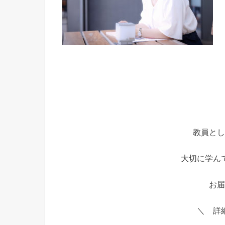
教員とし
大切に学ん
お届
＼ 詳