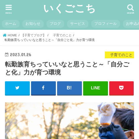
いくごこち
menu
search
ホーム
お知らせ
ブログ
サービス
プロフィール
お申込
HOME
【子育てブログ】
子育てのこと
転勤族育ちっていいなと思うこと～「自分ごと化」力が育つ環境
2023.01.26
子育てのこと
転勤族育ちっていいなと思うこと～「自分ご
と化」力が育つ環境
LINE