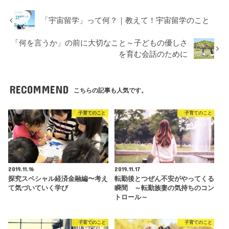
「宇宙留学」って何？｜教えて！宇宙留学のこと
「何を言うか」の前に大切なこと～子どもの優しさ
を育む会話のために
RECOMMEND
こちらの記事も人気です。
子育てのこと
子育てのこと
2019.11.16
2019.11.17
探究スペシャル経済金融編〜考え
転勤後とつぜん不安がやってくる
て気づいていく学び
瞬間 ～転勤族妻の気持ちのコン
トロール～
子育てのこと
子育てのこと