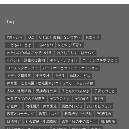
Tag
#迷ったら
FAQ
いじめと孤独がない世界へ
お知らせ
こどものことば
ごあいさつ
のびのび子育て
わたしの心地よさを見つける
わたしらしく、はたらく
イベント・講座のご案内
キャリアデザイン
コーチングを学ぶとは
コーチングポスター
パートナーとのコミュニケーション
メディア掲載等
中学受検
中学生
体験✕こども
保育園・こども園・幼稚園向けコミュニケーション研修
入学・進級準備
受講者様の声
子どものつぶやき
子育てのこと
子育てママの大学院進学
宇宙✕こども
宇宙留学
小学生
小金井市
幼稚園児・保育園児
悪魔の口ぐせ
想いとビジョン
教育✕コーチング
教育について
教育機関での活動
整理収納
目標設定
社会貢献・地域貢献
絵本「鏡の中のぼく」
職場復帰