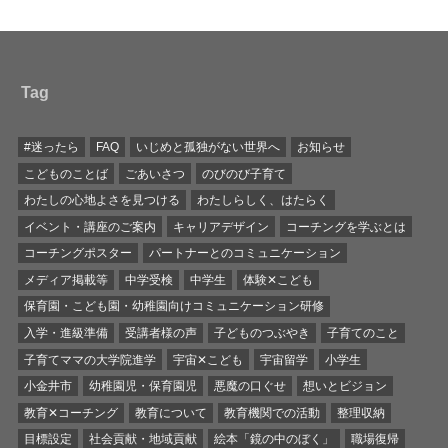
Tag
#迷ったら
FAQ
いじめと孤独がない世界へ
お知らせ
こどものことば
ごあいさつ
のびのび子育て
わたしの心地よさを見つける
わたしらしく、はたらく
イベント・講座のご案内
キャリアデザイン
コーチングを学ぶとは
コーチングポスター
パートナーとのコミュニケーション
メディア掲載等
中学受検
中学生
体験✕こども
保育園・こども園・幼稚園向けコミュニケーション研修
入学・進級準備
受講者様の声
子どものつぶやき
子育てのこと
子育てママの大学院進学
宇宙✕こども
宇宙留学
小学生
小金井市
幼稚園児・保育園児
悪魔の口ぐせ
想いとビジョン
教育✕コーチング
教育について
教育機関での活動
整理収納
目標設定
社会貢献・地域貢献
絵本「鏡の中のぼく」
職場復帰