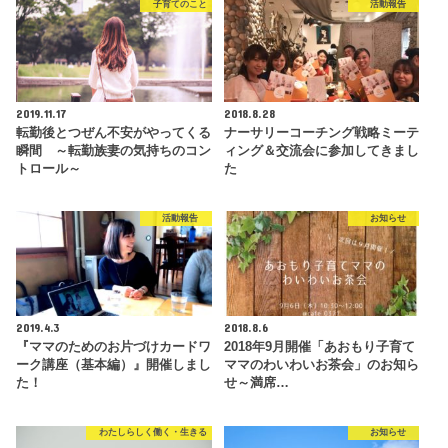
子育てのこと
活動報告
2019.11.17
2018.8.28
転勤後とつぜん不安がやってくる
ナーサリーコーチング戦略ミーテ
瞬間 ～転勤族妻の気持ちのコン
ィング＆交流会に参加してきまし
トロール～
た
活動報告
お知らせ
2019.4.3
2018.8.6
『ママのためのお片づけカードワ
2018年9月開催「あおもり子育て
ーク講座（基本編）』開催しまし
ママのわいわいお茶会」のお知ら
た！
せ～満席…
わたしらしく働く・生きる
お知らせ