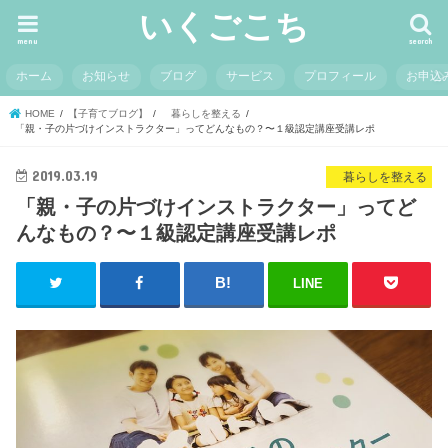
いくごこち
menu
search
ホーム
お知らせ
ブログ
サービス
プロフィール
お申込
HOME
【子育てブログ】
暮らしを整える
「親・子の片づけインストラクター」ってどんなもの？〜１級認定講座受講レポ
2019.03.19
暮らしを整える
「親・子の片づけインストラクター」ってど
んなもの？〜１級認定講座受講レポ
LINE