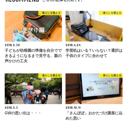
こちらの記事も人気です。
暮らしを整える
暮らしを整える
2018.5.30
2018.4.24
子どもが幼稚園の準備を自分でで
学習机はいる？いらない？選択は
きるようになるまで見守る、親の
子供のタイプに合わせて
声かけの工夫
暮らしを整える
暮らしを整える
2018.5.3
2018.10.11
GWの思い出は・・・
「さんぽぽ」おかたづけ講座に込
めた思い