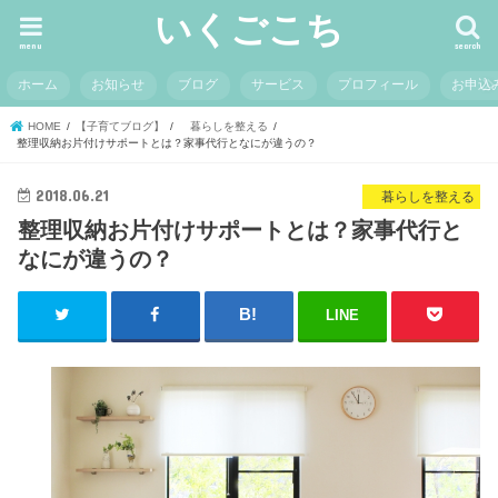
いくごこち
menu
search
ホーム
お知らせ
ブログ
サービス
プロフィール
お申込
HOME
【子育てブログ】
暮らしを整える
整理収納お片付けサポートとは？家事代行となにが違うの？
2018.06.21
暮らしを整える
整理収納お片付けサポートとは？家事代行と
なにが違うの？
LINE