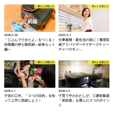
暮らしを整える
暮らしを整える
2018.5.30
2023.2.7
「じぶんでできたよ」をつくる！
仕事復帰・新生活の前に｜整理収
幼稚園の持ち物収納～給食セット
納アドバイザー✕マザーズティー
編～
チャーのモノ…
暮らしを整える
暮らしを整える
2018.3.1
2018.4.2
子供の工作、「３つの目的」を知
子育て中のわたしが、三菱炊飯器
って上手に収納しよう！
「炭炊釜」を選んだ３つのポイン
ト