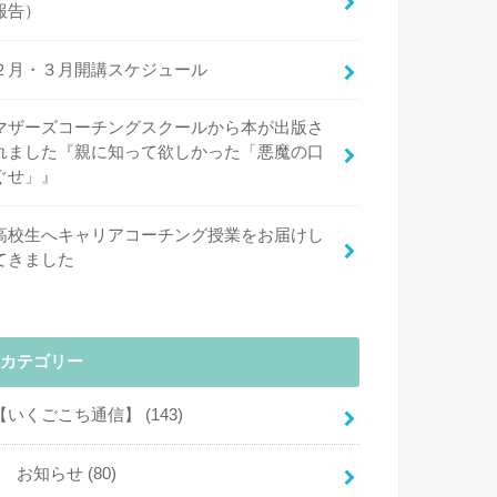
報告）
２月・３月開講スケジュール
マザーズコーチングスクールから本が出版さ
れました『親に知って欲しかった「悪魔の口
ぐせ」』
高校生へキャリアコーチング授業をお届けし
てきました
カテゴリー
【いくごこち通信】
(143)
お知らせ
(80)