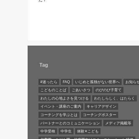
Tag
#迷ったら
FAQ
いじめと孤独がない世界へ
お知ら
こどものことば
ごあいさつ
のびのび子育て
わたしの心地よさを見つける
わたしらしく、はたらく
イベント・講座のご案内
キャリアデザイン
コーチングを学ぶとは
コーチングポスター
パートナーとのコミュニケーション
メディア掲載等
中学受検
中学生
体験✕こども