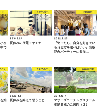
らせ
子育てのこと
活動報告
2018.8.24
2022.7.25
「小さ
夏休みの宿題モヤモヤ
『迷ったら、自分を好きでい
催中で
られる方を選べばいい』出版
記念パーティーに参加…
のこと
子育てのこと
お客様の声
2022.8.31
2018.12.7
』を始
夏休みを終えて想うこと
マザーズコーチングスクール
た
受講者様のご感想（２）