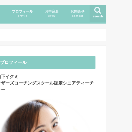
ス
プロフィール
お申込み
お問合せ
profile
entry
contact
search
プロフィール
山下イクミ
マザーズコーチングスクール認定シニアティーチ
ャー