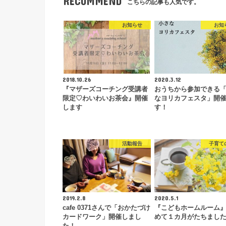
RECOMMEND
こちらの記事も人気です。
お知らせ
お知
2018.10.26
2020.3.12
『マザーズコーチング受講者
おうちから参加できる
限定♡わいわいお茶会』開催
なヨリカフェスタ」開
します
す！
活動報告
子育て
2019.2.8
2020.5.1
cafe 0371さんで「おかたづけ
『こどもホームルーム
カードワーク」開催しまし
めて１カ月がたちまし
た！