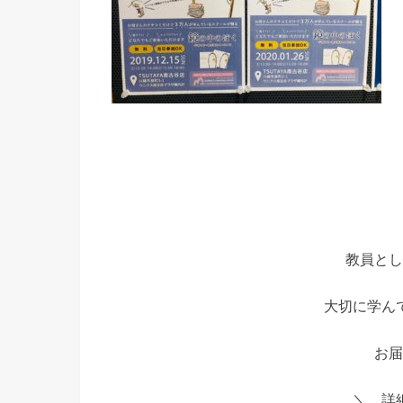
教員とし
大切に学ん
お届
＼ 詳