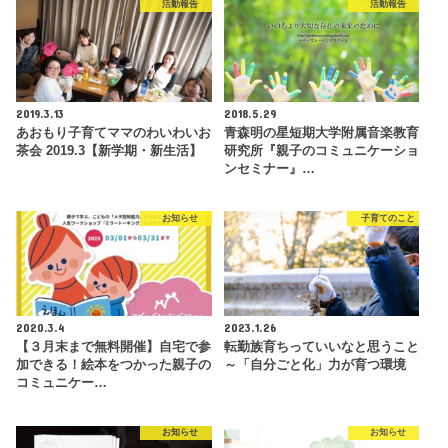
活動報告
活動報告
2019.3.13
2018.5.29
あおもり子育てママのわいわいお
青森明の星短期大学附属音楽教育
茶会 2019.3【新学期・新生活】
研究所『親子のコミュニケーショ
ンセミナー』…
お知らせ
子育てのこと
2020.3.4
2023.1.26
【３月末まで無料開催】自宅で参
転勤族育ちっていいなと思うこと
加できる！絵本をつかった親子の
～「自分ごと化」力が育つ環境
コミュニケー…
お知らせ
お知らせ