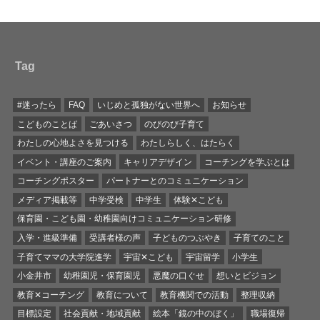
Tag
#迷ったら
FAQ
いじめと孤独がない世界へ
お知らせ
こどものことば
ごあいさつ
のびのび子育て
わたしの心地よさを見つける
わたしらしく、はたらく
イベント・講座のご案内
キャリアデザイン
コーチングを学ぶとは
コーチングポスター
パートナーとのコミュニケーション
メディア掲載等
中学受検
中学生
体験✕こども
保育園・こども園・幼稚園向けコミュニケーション研修
入学・進級準備
受講者様の声
子どものつぶやき
子育てのこと
子育てママの大学院進学
宇宙✕こども
宇宙留学
小学生
小金井市
幼稚園児・保育園児
悪魔の口ぐせ
想いとビジョン
教育✕コーチング
教育について
教育機関での活動
整理収納
目標設定
社会貢献・地域貢献
絵本「鏡の中のぼく」
職場復帰