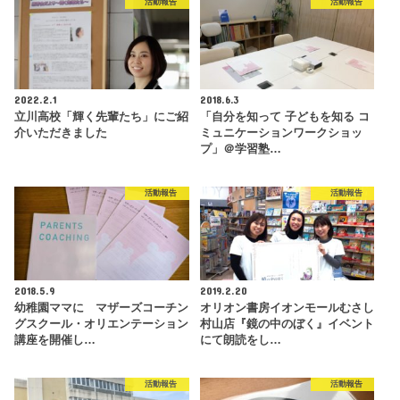
活動報告
活動報告
2022.2.1
2018.6.3
立川高校「輝く先輩たち」にご紹
「自分を知って 子どもを知る コ
介いただきました
ミュニケーションワークショッ
プ」＠学習塾…
活動報告
活動報告
2018.5.9
2019.2.20
幼稚園ママに マザーズコーチン
オリオン書房イオンモールむさし
グスクール・オリエンテーション
村山店『鏡の中のぼく』イベント
講座を開催し…
にて朗読をし…
活動報告
活動報告