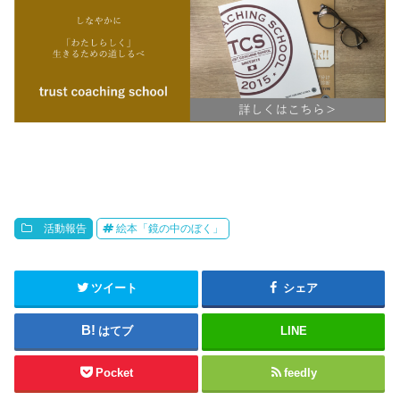
活動報告
絵本「鏡の中のぼく」
ツイート
シェア
はてブ
LINE
Pocket
feedly