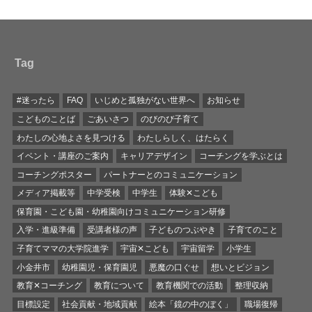
Tag
#迷ったら
FAQ
いじめと孤独がない世界へ
お知らせ
こどものことば
ごあいさつ
のびのび子育て
わたしの心地よさを見つける
わたしらしく、はたらく
イベント・講座のご案内
キャリアデザイン
コーチングを学ぶとは
コーチングポスター
パートナーとのコミュニケーション
メディア掲載等
中学受検
中学生
体験✕こども
保育園・こども園・幼稚園向けコミュニケーション研修
入学・進級準備
受講者様の声
子どものつぶやき
子育てのこと
子育てママの大学院進学
宇宙✕こども
宇宙留学
小学生
小金井市
幼稚園児・保育園児
悪魔の口ぐせ
想いとビジョン
教育✕コーチング
教育について
教育機関での活動
整理収納
目標設定
社会貢献・地域貢献
絵本「鏡の中のぼく」
職場復帰