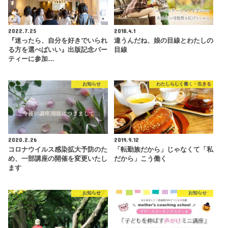
2022.7.25
2018.4.1
『迷ったら、自分を好きでいられ
違うんだね、娘の目線とわたしの
る方を選べばいい』出版記念パー
目線
ティーに参加…
お知らせ
わたしらしく働く・生きる
2020.2.26
2019.9.12
コロナウイルス感染拡大予防のた
「転勤族だから」じゃなくて「私
め、一部講座の開催を変更いたし
だから」こう働く
ます
お知らせ
お知らせ