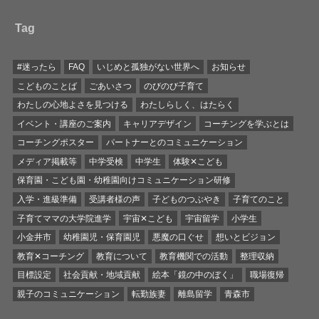
Tag
#迷ったら
FAQ
いじめと孤独がない世界へ
お知らせ
こどものことば
ごあいさつ
のびのび子育て
わたしの心地よさを見つける
わたしらしく、はたらく
イベント・講座のご案内
キャリアデザイン
コーチングを学ぶとは
コーチングポスター
パートナーとのコミュニケーション
メディア掲載等
中学受検
中学生
体験✕こども
保育園・こども園・幼稚園向けコミュニケーション研修
入学・進級準備
受講者様の声
子どものつぶやき
子育てのこと
子育てママの大学院進学
宇宙✕こども
宇宙留学
小学生
小金井市
幼稚園児・保育園児
悪魔の口ぐせ
想いとビジョン
教育✕コーチング
教育について
教育機関での活動
整理収納
目標設定
社会貢献・地域貢献
絵本「鏡の中のぼく」
職場復帰
親子のコミュニケーション
転勤族妻
離島留学
青森市