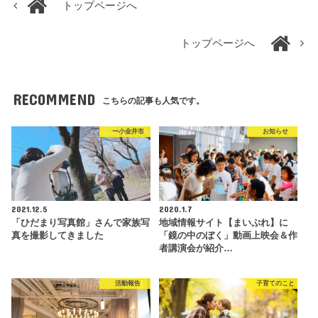
トップページへ
トップページへ
RECOMMEND
こちらの記事も人気です。
ー小金井市
お知らせ
2021.12.5
2020.1.7
「ひだまり写真館」さんで家族写
地域情報サイト【まいぷれ】に
真を撮影してきました
「鏡の中のぼく」動画上映会＆作
者講演会が紹介…
活動報告
子育てのこと