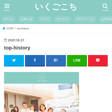
いくごこち
menu
search
ホーム
お知らせ
ブログ
サービス
プロフィール
お申込
HOME
top-history
2021.10.27
top-history
LINE