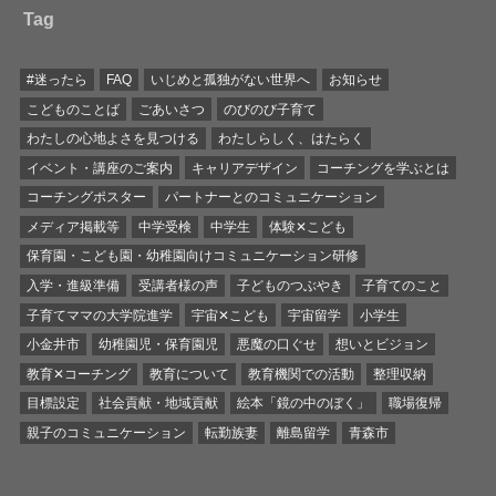
Tag
#迷ったら
FAQ
いじめと孤独がない世界へ
お知らせ
こどものことば
ごあいさつ
のびのび子育て
わたしの心地よさを見つける
わたしらしく、はたらく
イベント・講座のご案内
キャリアデザイン
コーチングを学ぶとは
コーチングポスター
パートナーとのコミュニケーション
メディア掲載等
中学受検
中学生
体験✕こども
保育園・こども園・幼稚園向けコミュニケーション研修
入学・進級準備
受講者様の声
子どものつぶやき
子育てのこと
子育てママの大学院進学
宇宙✕こども
宇宙留学
小学生
小金井市
幼稚園児・保育園児
悪魔の口ぐせ
想いとビジョン
教育✕コーチング
教育について
教育機関での活動
整理収納
目標設定
社会貢献・地域貢献
絵本「鏡の中のぼく」
職場復帰
親子のコミュニケーション
転勤族妻
離島留学
青森市