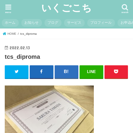
いくごこち
menu
search
ホーム
お知らせ
ブログ
サービス
プロフィール
お申込
HOME
tcs_diproma
2022.02.13
tcs_diproma
LINE