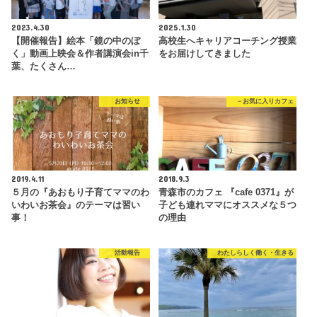
2023.4.30
2025.1.30
【開催報告】絵本「鏡の中のぼ
高校生へキャリアコーチング授業
く」動画上映会＆作者講演会in千
をお届けしてきました
葉、たくさん…
お知らせ
－お気に入りカフェ
2019.4.11
2018.9.3
５月の『あおもり子育てママのわ
青森市のカフェ 『cafe 0371』が
いわいお茶会』のテーマは習い
子ども連れママにオススメな５つ
事！
の理由
活動報告
わたしらしく働く・生きる