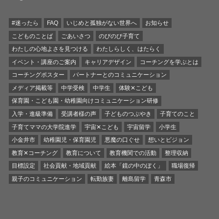
#迷ったら
FAQ
いじめと孤独がない世界へ
お知らせ
こどものことば
ごあいさつ
のびのび子育て
わたしの心地よさを見つける
わたしらしく、はたらく
イベント・講座のご案内
キャリアデザイン
コーチングを学ぶとは
コーチングポスター
パートナーとのコミュニケーション
メディア掲載等
中学受検
中学生
体験✕こども
保育園・こども園・幼稚園向けコミュニケーション研修
入学・進級準備
受講者様の声
子どものつぶやき
子育てのこと
子育てママの大学院進学
宇宙✕こども
宇宙留学
小学生
小金井市
幼稚園児・保育園児
悪魔の口ぐせ
想いとビジョン
教育✕コーチング
教育について
教育機関での活動
整理収納
目標設定
社会貢献・地域貢献
絵本「鏡の中のぼく」
職場復帰
親子のコミュニケーション
転勤族妻
離島留学
青森市