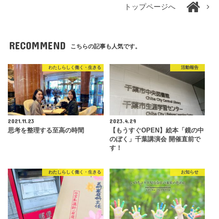
トップページへ
RECOMMEND
こちらの記事も人気です。
わたしらしく働く・生きる
活動報告
2021.11.23
2023.4.29
思考を整理する至高の時間
【もうすぐOPEN】絵本「鏡の中
のぼく」千葉講演会 開催直前で
す！
わたしらしく働く・生きる
お知らせ