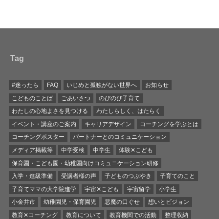
Tag
#迷ったら
FAQ
いじめと孤独がない世界へ
お知らせ
こどものことば
ごあいさつ
のびのび子育て
わたしの心地よさを見つける
わたしらしく、はたらく
イベント・講座のご案内
キャリアデザイン
コーチングを学ぶとは
コーチングポスター
パートナーとのコミュニケーション
メディア掲載等
中学受検
中学生
体験✕こども
保育園・こども園・幼稚園向けコミュニケーション研修
入学・進級準備
受講者様の声
子どものつぶやき
子育てのこと
子育てママの大学院進学
宇宙✕こども
宇宙留学
小学生
小金井市
幼稚園児・保育園児
悪魔の口ぐせ
想いとビジョン
教育✕コーチング
教育について
教育機関での活動
整理収納