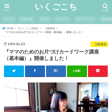
いくごこち
menu
search
ホーム
お知らせ
ブログ
サービス
プロフィール
お申込
HOME
【いくごこち通信】
活動報告
『ママのためのお片づけカードワーク講座（基本編）』開催しました！
2019.04.03
活動報告
『ママのためのお片づけカードワーク講座
（基本編）』開催しました！
LINE