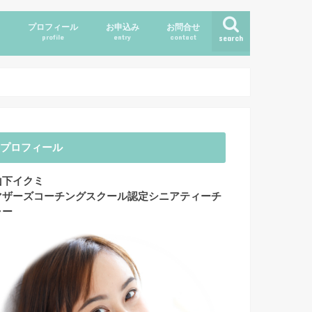
ス
プロフィール
お申込み
お問合せ
profile
entry
contact
search
プロフィール
山下イクミ
マザーズコーチングスクール認定シニアティーチ
ャー