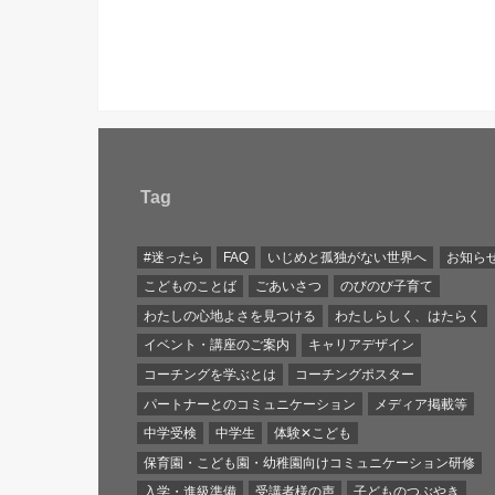
Tag
#迷ったら
FAQ
いじめと孤独がない世界へ
お知ら
こどものことば
ごあいさつ
のびのび子育て
わたしの心地よさを見つける
わたしらしく、はたらく
イベント・講座のご案内
キャリアデザイン
コーチングを学ぶとは
コーチングポスター
パートナーとのコミュニケーション
メディア掲載等
中学受検
中学生
体験✕こども
保育園・こども園・幼稚園向けコミュニケーション研修
入学・進級準備
受講者様の声
子どものつぶやき