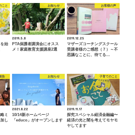
のこと
お知らせ
お客様の声
2019.5.8
2019.12.25
』を始
PTA保護者講演会にオスス
マザーズコーチングスクール
た
メ！家庭教育支援講座2選
受講者様のご感想（７）～不
思議なことに、待てる…
報告
お知らせ
子育てのこと
2021.8.22
2019.11.17
戦略ミ
10/14新ホームページ
探究スペシャル経済金融編〜
参加し
「educo」がオープンします
経済の光と闇を考えてモヤモ
ヤしてます