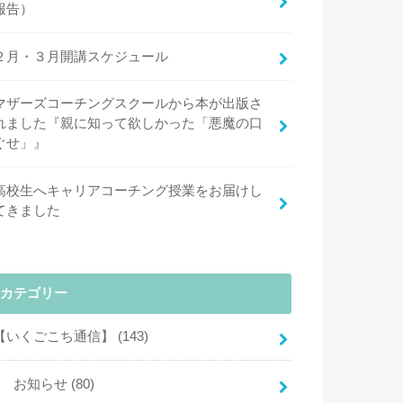
報告）
２月・３月開講スケジュール
マザーズコーチングスクールから本が出版さ
れました『親に知って欲しかった「悪魔の口
ぐせ」』
高校生へキャリアコーチング授業をお届けし
てきました
カテゴリー
【いくごこち通信】
(143)
お知らせ
(80)