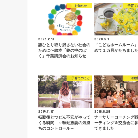
お知らせ
子育て
2023.2.13
2020.5.1
誰ひとり取り残さない社会の
『こどもホームルーム
ために〜絵本『鏡の中のぼ
めて１カ月がたちまし
く』千葉講演会のお知らせ
子育てのこと
活動
2019.11.17
2018.8.28
転勤後とつぜん不安がやって
ナーサリーコーチング
くる瞬間 ～転勤族妻の気持
ーティング＆交流会に
ちのコントロール～
てきました