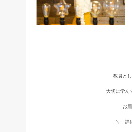
教員とし
大切に学ん
お届
＼ 詳