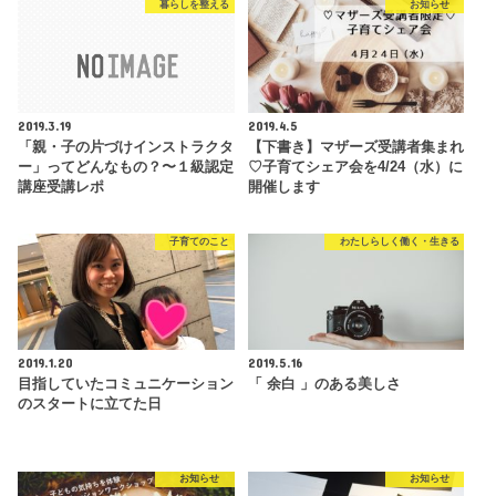
暮らしを整える
お知らせ
2019.3.19
2019.4.5
「親・子の片づけインストラクタ
【下書き】マザーズ受講者集まれ
ー」ってどんなもの？〜１級認定
♡子育てシェア会を4/24（水）に
講座受講レポ
開催します
子育てのこと
わたしらしく働く・生きる
2019.1.20
2019.5.16
目指していたコミュニケーション
「 余白 」のある美しさ
のスタートに立てた日
お知らせ
お知らせ