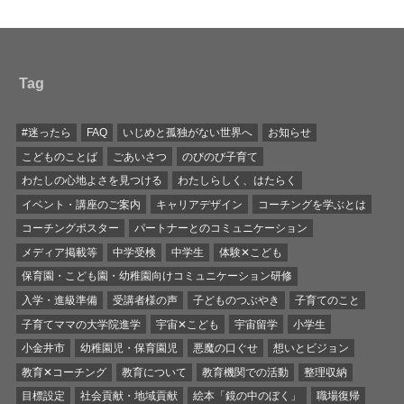
Tag
#迷ったら
FAQ
いじめと孤独がない世界へ
お知らせ
こどものことば
ごあいさつ
のびのび子育て
わたしの心地よさを見つける
わたしらしく、はたらく
イベント・講座のご案内
キャリアデザイン
コーチングを学ぶとは
コーチングポスター
パートナーとのコミュニケーション
メディア掲載等
中学受検
中学生
体験✕こども
保育園・こども園・幼稚園向けコミュニケーション研修
入学・進級準備
受講者様の声
子どものつぶやき
子育てのこと
子育てママの大学院進学
宇宙✕こども
宇宙留学
小学生
小金井市
幼稚園児・保育園児
悪魔の口ぐせ
想いとビジョン
教育✕コーチング
教育について
教育機関での活動
整理収納
目標設定
社会貢献・地域貢献
絵本「鏡の中のぼく」
職場復帰