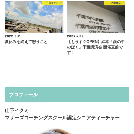
子育てのこと
活動報告
2022.8.31
2023.4.29
夏休みを終えて想うこと
【もうすぐOPEN】絵本「鏡の中
のぼく」千葉講演会 開催直前で
す！
プロフィール
山下イクミ
マザーズコーチングスクール認定シニアティーチャー