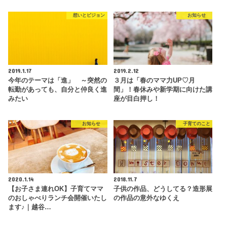
想いとビジョン
お知らせ
2019.1.17
2019.2.12
今年のテーマは「進」 ～突然の
３月は「春のママ力UP♡月
転勤があっても、自分と仲良く進
間」！春休みや新学期に向けた講
みたい
座が目白押し！
お知らせ
子育てのこと
2020.1.14
2018.11.7
【お子さま連れOK】子育てママ
子供の作品、どうしてる？造形展
のおしゃべりランチ会開催いたし
の作品の意外なゆくえ
ます♪｜越谷…