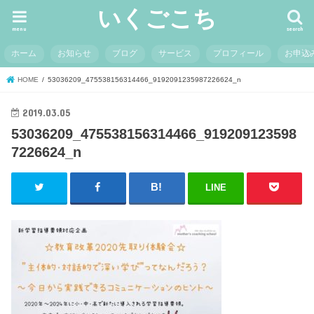
いくごこち
menu
search
ホーム
お知らせ
ブログ
サービス
プロフィール
お申込
HOME
53036209_475538156314466_9192091235987226624_n
2019.03.05
53036209_475538156314466_919209123598
7226624_n
LINE