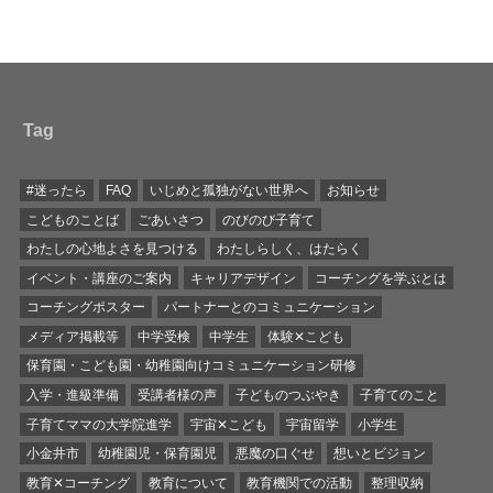
Tag
#迷ったら
FAQ
いじめと孤独がない世界へ
お知らせ
こどものことば
ごあいさつ
のびのび子育て
わたしの心地よさを見つける
わたしらしく、はたらく
イベント・講座のご案内
キャリアデザイン
コーチングを学ぶとは
コーチングポスター
パートナーとのコミュニケーション
メディア掲載等
中学受検
中学生
体験✕こども
保育園・こども園・幼稚園向けコミュニケーション研修
入学・進級準備
受講者様の声
子どものつぶやき
子育てのこと
子育てママの大学院進学
宇宙✕こども
宇宙留学
小学生
小金井市
幼稚園児・保育園児
悪魔の口ぐせ
想いとビジョン
教育✕コーチング
教育について
教育機関での活動
整理収納