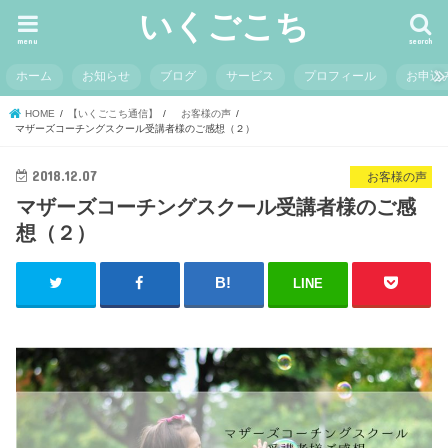
いくごこち
menu
search
ホーム
お知らせ
ブログ
サービス
プロフィール
お申込
HOME
【いくごこち通信】
お客様の声
マザーズコーチングスクール受講者様のご感想（２）
2018.12.07
お客様の声
マザーズコーチングスクール受講者様のご感
想（２）
LINE