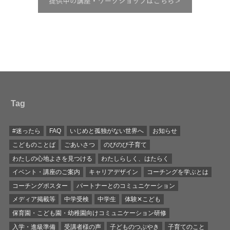
Tag
#迷ったら
FAQ
いじめと孤独がない世界へ
お知らせ
こどものことば
ごあいさつ
のびのび子育て
わたしの心地よさを見つける
わたしらしく、はたらく
イベント・講座のご案内
キャリアデザイン
コーチングを学ぶとは
コーチングポスター
パートナーとのコミュニケーション
メディア掲載等
中学受検
中学生
体験✕こども
保育園・こども園・幼稚園向けコミュニケーション研修
入学・進級準備
受講者様の声
子どものつぶやき
子育てのこと