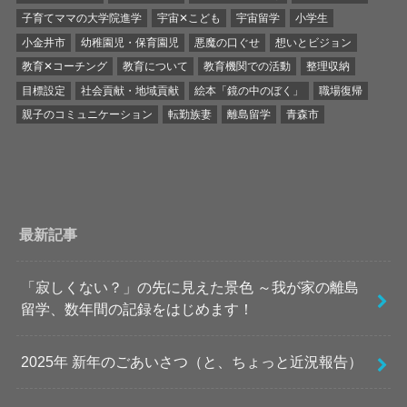
子育てママの大学院進学
宇宙✕こども
宇宙留学
小学生
小金井市
幼稚園児・保育園児
悪魔の口ぐせ
想いとビジョン
教育✕コーチング
教育について
教育機関での活動
整理収納
目標設定
社会貢献・地域貢献
絵本「鏡の中のぼく」
職場復帰
親子のコミュニケーション
転勤族妻
離島留学
青森市
最新記事
「寂しくない？」の先に見えた景色 ～我が家の離島
留学、数年間の記録をはじめます！
2025年 新年のごあいさつ（と、ちょっと近況報告）