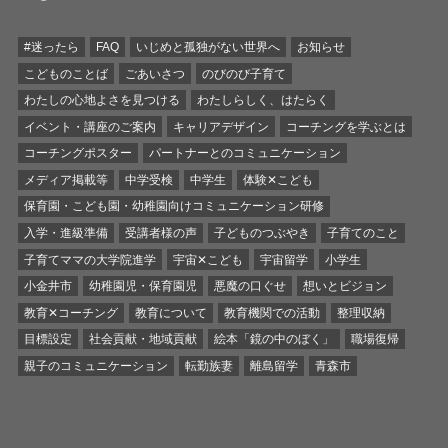
#迷ったら
FAQ
いじめと孤独がない世界へ
お知らせ
こどものことば
ごあいさつ
のびのび子育て
わたしの心地よさを見つける
わたしらしく、はたらく
イベント・講座のご案内
キャリアデザイン
コーチングを学ぶとは
コーチングポスター
パートナーとのコミュニケーション
メディア掲載等
中学受検
中学生
体験✕こども
保育園・こども園・幼稚園向けコミュニケーション研修
入学・進級準備
受講者様の声
子どものつぶやき
子育てのこと
子育てママの大学院進学
宇宙✕こども
宇宙留学
小学生
小金井市
幼稚園児・保育園児
悪魔の口ぐせ
想いとビジョン
教育✕コーチング
教育について
教育機関での活動
整理収納
目標設定
社会貢献・地域貢献
絵本「鏡の中のぼく」
職場復帰
親子のコミュニケーション
転勤族妻
離島留学
青森市