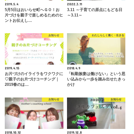
2019.5.4
2022.3.11
5月5日はおいらせ町へＧＯ！お
3.11 ～子育ての原点にもどる日
片づけを親子で楽しめるためのヒ
～3.11～
ントお伝えし…
お知らせ
わたしらしく働く・生きる
2019.4.15
2018.4.9
お片づけのイライラをワクワクに
「転勤族妻は働けない」という思
♡親子のお片づけコーチング｜
い込みから一歩を踏み出せたきっ
2019春のは…
かけ
お知らせ
お知らせ
2018.10.12
2019.12.8