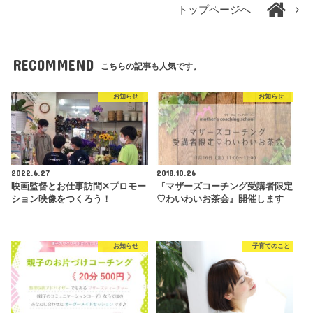
トップページへ
RECOMMEND
こちらの記事も人気です。
お知らせ
お知らせ
2022.6.27
2018.10.26
映画監督とお仕事訪問✕プロモー
『マザーズコーチング受講者限定
ション映像をつくろう！
♡わいわいお茶会』開催します
お知らせ
子育てのこと