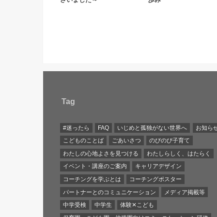
Tag
#迷ったら
FAQ
いじめと孤独がない世界へ
お知ら
こどものことば
ごあいさつ
のびのび子育て
わたしの心地よさを見つける
わたしらしく、はたらく
イベント・講座のご案内
キャリアデザイン
コーチングを学ぶとは
コーチングポスター
パートナーとのコミュニケーション
メディア掲載等
中学受検
中学生
体験✕こども