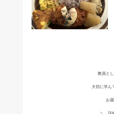
教員とし
大切に学ん
お届
＼ 詳