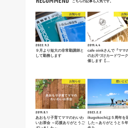
RECOMMEND
こちらの記事も人気です。
お知らせ
お知
2022.9.3
2019.4.4
９月より短大の非常勤講師と
cafe oinkさんで『マ
して勤務します
のお片づけカードワー
催します【…
お知らせ
想いとビ
2019.8.1
2023.2.2
あおもり子育てママのわいわ
ikugokochiは５周年
いお茶会 ～応援ありがとうご
した～ありがとうと５
ざいました～
歩み