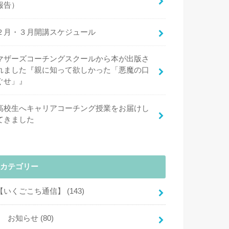
報告）
２月・３月開講スケジュール
マザーズコーチングスクールから本が出版さ
れました『親に知って欲しかった「悪魔の口
ぐせ」』
高校生へキャリアコーチング授業をお届けし
てきました
カテゴリー
【いくごこち通信】
(143)
お知らせ
(80)