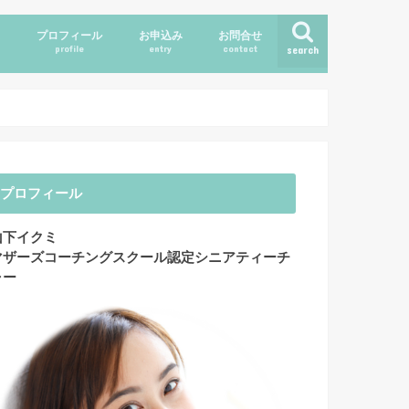
ス
プロフィール
お申込み
お問合せ
profile
entry
contact
search
プロフィール
山下イクミ
マザーズコーチングスクール認定シニアティーチ
ャー