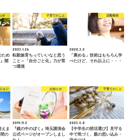
らせ
子育てのこと
活動報告
2023.1.26
2020.3.2
マのため
転勤族育ちっていいなと思う
「褒める」技術はもちろん学
ク』開
こと～「自分ごと化」力が育
べたけど、それ以上に・・・
つ環境
ジョン
お知らせ
子育てのこと
2019.11.5
2023.5.8
を迎えま
『鏡の中のぼく』埼玉講演会
【中学生の部活選び】見守る
年間の
公式ページがオープンしまし
中で気づく、親の思い込み・
た！
決めつけ