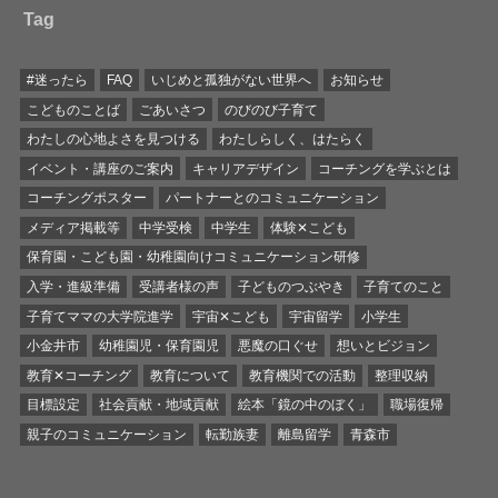
Tag
#迷ったら
FAQ
いじめと孤独がない世界へ
お知らせ
こどものことば
ごあいさつ
のびのび子育て
わたしの心地よさを見つける
わたしらしく、はたらく
イベント・講座のご案内
キャリアデザイン
コーチングを学ぶとは
コーチングポスター
パートナーとのコミュニケーション
メディア掲載等
中学受検
中学生
体験✕こども
保育園・こども園・幼稚園向けコミュニケーション研修
入学・進級準備
受講者様の声
子どものつぶやき
子育てのこと
子育てママの大学院進学
宇宙✕こども
宇宙留学
小学生
小金井市
幼稚園児・保育園児
悪魔の口ぐせ
想いとビジョン
教育✕コーチング
教育について
教育機関での活動
整理収納
目標設定
社会貢献・地域貢献
絵本「鏡の中のぼく」
職場復帰
親子のコミュニケーション
転勤族妻
離島留学
青森市