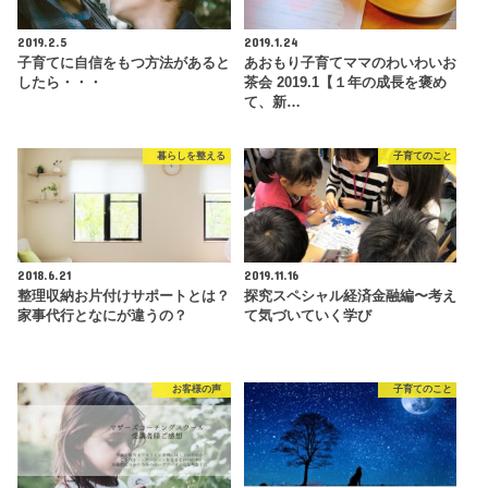
2019.2.5
2019.1.24
子育てに自信をもつ方法があると
あおもり子育てママのわいわいお
したら・・・
茶会 2019.1【１年の成長を褒め
て、新…
暮らしを整える
子育てのこと
2018.6.21
2019.11.16
整理収納お片付けサポートとは？
探究スペシャル経済金融編〜考え
家事代行となにが違うの？
て気づいていく学び
お客様の声
子育てのこと