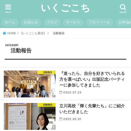
いくごこち
menu
search
ホーム
お知らせ
ブログ
サービス
プロフィール
お申込
HOME
【いくごこち通信】
活動報告
活動報告
活動報告
『迷ったら、自分を好きでいられる
方を選べばいい』出版記念パーティ
ーに参加してきました
2022.07.25
活動報告
立川高校「輝く先輩たち」にご紹介
いただきました
2022.02.01