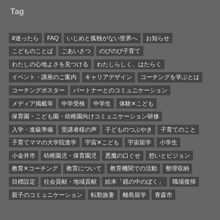
Tag
#迷ったら
FAQ
いじめと孤独がない世界へ
お知らせ
こどものことば
ごあいさつ
のびのび子育て
わたしの心地よさを見つける
わたしらしく、はたらく
イベント・講座のご案内
キャリアデザイン
コーチングを学ぶとは
コーチングポスター
パートナーとのコミュニケーション
メディア掲載等
中学受検
中学生
体験✕こども
保育園・こども園・幼稚園向けコミュニケーション研修
入学・進級準備
受講者様の声
子どものつぶやき
子育てのこと
子育てママの大学院進学
宇宙✕こども
宇宙留学
小学生
小金井市
幼稚園児・保育園児
悪魔の口ぐせ
想いとビジョン
教育✕コーチング
教育について
教育機関での活動
整理収納
目標設定
社会貢献・地域貢献
絵本「鏡の中のぼく」
職場復帰
親子のコミュニケーション
転勤族妻
離島留学
青森市