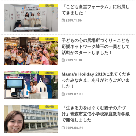
活動報告
「こども食堂フォーラム」に出展し
てきました！
2019.11.06
活動報告
子どもの心の居場所づくり～こども
応援ネットワーク埼玉の一員として
活動がスタートしました！
2019.10.10
活動報告
Mama’s Hoilday 2019に来てくださ
ったみなさま、ありがとうございま
した！
2019.07.06
活動報告
「生きる力をはぐくむ親子の片づ
け」青森市立佃小学校家庭教育学級
で開催しました
2019.06.21