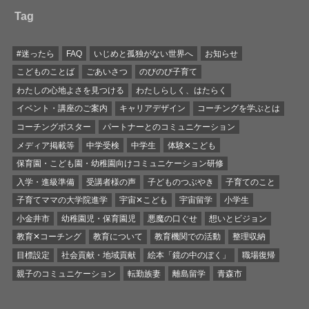
Tag
#迷ったら
FAQ
いじめと孤独がない世界へ
お知らせ
こどものことば
ごあいさつ
のびのび子育て
わたしの心地よさを見つける
わたしらしく、はたらく
イベント・講座のご案内
キャリアデザイン
コーチングを学ぶとは
コーチングポスター
パートナーとのコミュニケーション
メディア掲載等
中学受検
中学生
体験✕こども
保育園・こども園・幼稚園向けコミュニケーション研修
入学・進級準備
受講者様の声
子どものつぶやき
子育てのこと
子育てママの大学院進学
宇宙✕こども
宇宙留学
小学生
小金井市
幼稚園児・保育園児
悪魔の口ぐせ
想いとビジョン
教育✕コーチング
教育について
教育機関での活動
整理収納
目標設定
社会貢献・地域貢献
絵本「鏡の中のぼく」
職場復帰
親子のコミュニケーション
転勤族妻
離島留学
青森市