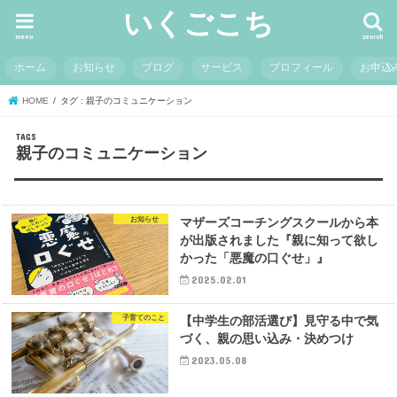
いくごこち
menu
search
ホーム
お知らせ
ブログ
サービス
プロフィール
お申込
HOME
タグ : 親子のコミュニケーション
親子のコミュニケーション
お知らせ
マザーズコーチングスクールから本
が出版されました『親に知って欲し
かった「悪魔の口ぐせ」』
2025.02.01
子育てのこと
【中学生の部活選び】見守る中で気
づく、親の思い込み・決めつけ
2023.05.08