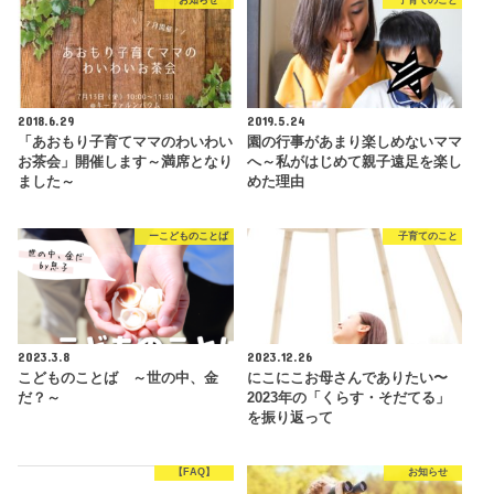
お知らせ
子育てのこと
2018.6.29
2019.5.24
「あおもり子育てママのわいわい
園の行事があまり楽しめないママ
お茶会」開催します～満席となり
へ～私がはじめて親子遠足を楽し
ました～
めた理由
ーこどものことば
子育てのこと
2023.3.8
2023.12.26
こどものことば ～世の中、金
にこにこお母さんでありたい〜
だ？～
2023年の「くらす・そだてる」
を振り返って
【FAQ】
お知らせ