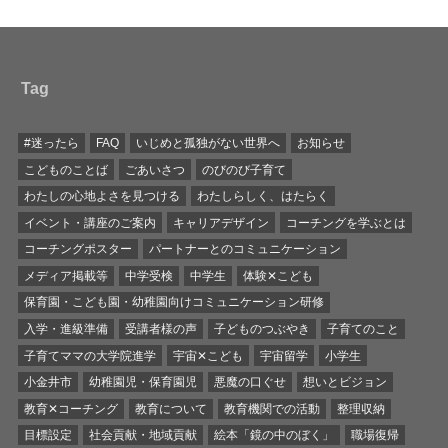
Tag
#迷ったら
FAQ
いじめと孤独がない世界へ
お知らせ
こどものことば
ごあいさつ
のびのび子育て
わたしの心地よさを見つける
わたしらしく、はたらく
イベント・講座のご案内
キャリアデザイン
コーチングを学ぶとは
コーチングポスター
パートナーとのコミュニケーション
メディア掲載等
中学受検
中学生
体験✕こども
保育園・こども園・幼稚園向けコミュニケーション研修
入学・進級準備
受講者様の声
子どものつぶやき
子育てのこと
子育てママの大学院進学
宇宙✕こども
宇宙留学
小学生
小金井市
幼稚園児・保育園児
悪魔の口ぐせ
想いとビジョン
教育✕コーチング
教育について
教育機関での活動
整理収納
目標設定
社会貢献・地域貢献
絵本「鏡の中のぼく」
職場復帰