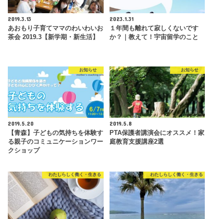
2019.3.13
2023.1.31
あおもり子育てママのわいわいお
１年間も離れて寂しくないです
茶会 2019.3【新学期・新生活】
か？｜教えて！宇宙留学のこと
お知らせ
お知らせ
2019.5.20
2019.5.8
【青森】子どもの気持ちを体験す
PTA保護者講演会にオススメ！家
る親子のコミュニケーションワー
庭教育支援講座2選
クショップ
わたしらしく働く・生きる
わたしらしく働く・生きる