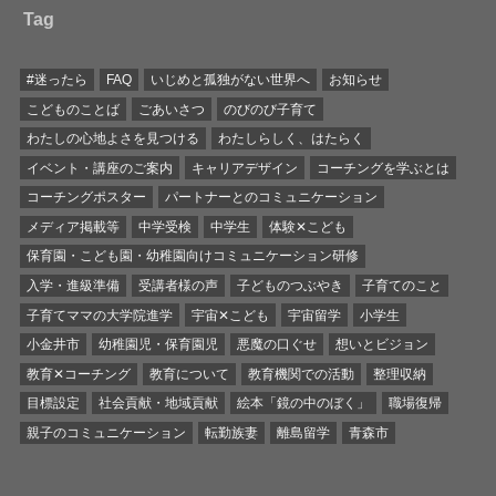
Tag
#迷ったら
FAQ
いじめと孤独がない世界へ
お知らせ
こどものことば
ごあいさつ
のびのび子育て
わたしの心地よさを見つける
わたしらしく、はたらく
イベント・講座のご案内
キャリアデザイン
コーチングを学ぶとは
コーチングポスター
パートナーとのコミュニケーション
メディア掲載等
中学受検
中学生
体験✕こども
保育園・こども園・幼稚園向けコミュニケーション研修
入学・進級準備
受講者様の声
子どものつぶやき
子育てのこと
子育てママの大学院進学
宇宙✕こども
宇宙留学
小学生
小金井市
幼稚園児・保育園児
悪魔の口ぐせ
想いとビジョン
教育✕コーチング
教育について
教育機関での活動
整理収納
目標設定
社会貢献・地域貢献
絵本「鏡の中のぼく」
職場復帰
親子のコミュニケーション
転勤族妻
離島留学
青森市