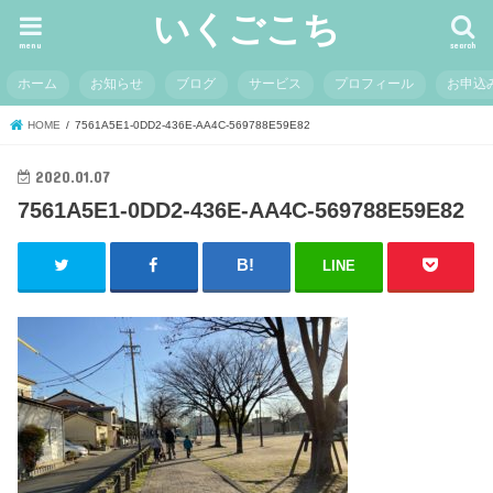
いくごこち
menu
search
ホーム
お知らせ
ブログ
サービス
プロフィール
お申込
HOME
7561A5E1-0DD2-436E-AA4C-569788E59E82
2020.01.07
7561A5E1-0DD2-436E-AA4C-569788E59E82
LINE