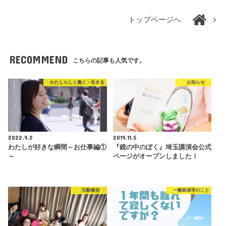
トップページへ
RECOMMEND
こちらの記事も人気です。
わたしらしく働く・生きる
お知らせ
2022.9.2
2019.11.5
わたしが好きな瞬間～お仕事編①
『鏡の中のぼく』埼玉講演会公式
～
ページがオープンしました！
活動報告
ー離島留学のこと