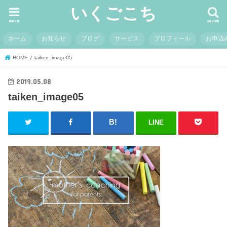
いくごこち
menu
search
ホーム
お知らせ
ブログ
サービス
プロフィール
お申込
HOME
taiken_image05
2019.05.08
taiken_image05
LINE