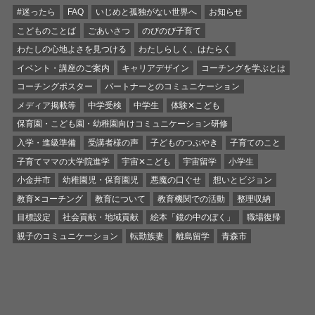
#迷ったら
FAQ
いじめと孤独がない世界へ
お知らせ
こどものことば
ごあいさつ
のびのび子育て
わたしの心地よさを見つける
わたしらしく、はたらく
イベント・講座のご案内
キャリアデザイン
コーチングを学ぶとは
コーチングポスター
パートナーとのコミュニケーション
メディア掲載等
中学受検
中学生
体験✕こども
保育園・こども園・幼稚園向けコミュニケーション研修
入学・進級準備
受講者様の声
子どものつぶやき
子育てのこと
子育てママの大学院進学
宇宙✕こども
宇宙留学
小学生
小金井市
幼稚園児・保育園児
悪魔の口ぐせ
想いとビジョン
教育✕コーチング
教育について
教育機関での活動
整理収納
目標設定
社会貢献・地域貢献
絵本「鏡の中のぼく」
職場復帰
親子のコミュニケーション
転勤族妻
離島留学
青森市