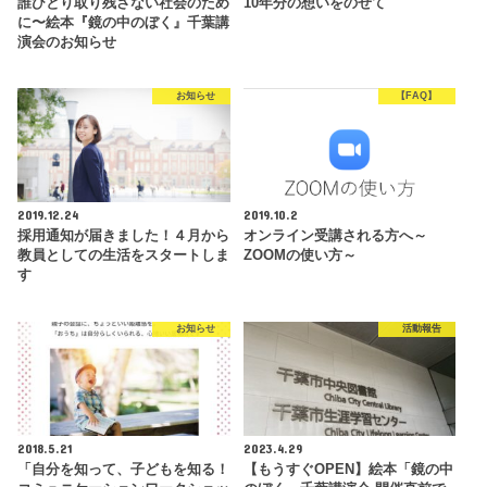
誰ひとり取り残さない社会のため
10年分の想いをのせて
に〜絵本『鏡の中のぼく』千葉講
演会のお知らせ
お知らせ
【FAQ】
2019.12.24
2019.10.2
採用通知が届きました！４月から
オンライン受講される方へ～
教員としての生活をスタートしま
ZOOMの使い方～
す
お知らせ
活動報告
2018.5.21
2023.4.29
「自分を知って、子どもを知る！
【もうすぐOPEN】絵本「鏡の中