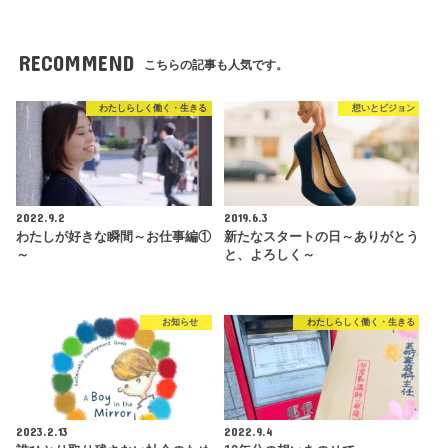
RECOMMEND
こちらの記事も人気です。
わたしらしく働く・生きる
想いとビジョン
2022.9.2
2019.6.3
わたしが好きな瞬間～お仕事編①
新たなスタートの日～ありがとう
～
と、よろしく～
お知らせ
わたしらしく働く・生きる
2023.2.13
2022.9.4