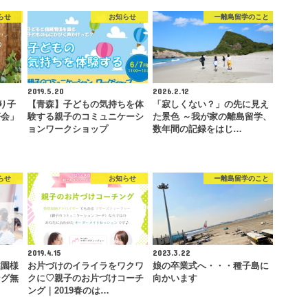
らせ
お知らせ
ー離島留学のこと
2019.5.20
2026.2.12
もり子
【青森】子どもの気持ちを体
「寂しくない？」の先に見え
茶会」
験する親子のコミュニケーシ
た景色 ～我が家の離島留学、
ョンワークショップ
数年間の記録をはじ…
らせ
お知らせ
ー離島留学のこと
2019.4.15
2023.3.22
稚園様
お片づけのイライラをワクワ
娘の卒業式へ・・・種子島に
ング無
クに♡親子のお片づけコーチ
向かいます
ング｜2019春のは…