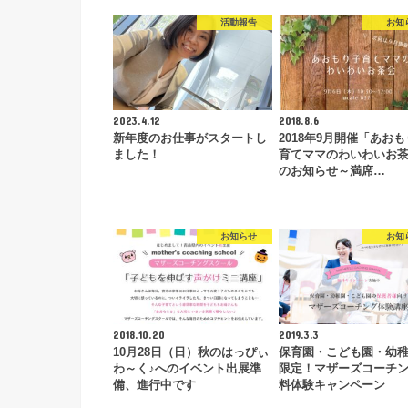
活動報告
お知
2023.4.12
2018.8.6
新年度のお仕事がスタートし
2018年9月開催「あお
ました！
育てママのわいわいお
のお知らせ～満席…
お知らせ
お知
2018.10.20
2019.3.3
10月28日（日）秋のはっぴぃ
保育園・こども園・幼
わ～く♪へのイベント出展準
限定！マザーズコーチ
備、進行中です
料体験キャンペーン