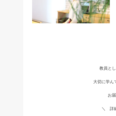
教員とし
大切に学ん
お届
＼ 詳