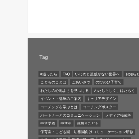
Tag
#迷ったら
FAQ
いじめと孤独がない世界へ
お知ら
こどものことば
ごあいさつ
のびのび子育て
わたしの心地よさを見つける
わたしらしく、はたらく
イベント・講座のご案内
キャリアデザイン
コーチングを学ぶとは
コーチングポスター
パートナーとのコミュニケーション
メディア掲載等
中学受検
中学生
体験✕こども
保育園・こども園・幼稚園向けコミュニケーション研修