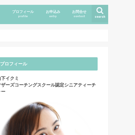
ス
プロフィール
お申込み
お問合せ
profile
entry
contact
search
プロフィール
山下イクミ
マザーズコーチングスクール認定シニアティーチ
ャー