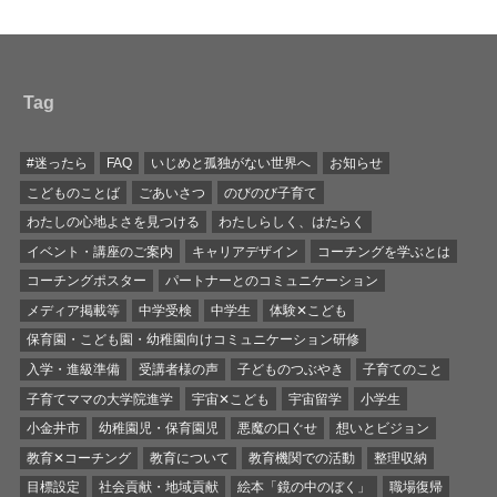
Tag
#迷ったら
FAQ
いじめと孤独がない世界へ
お知らせ
こどものことば
ごあいさつ
のびのび子育て
わたしの心地よさを見つける
わたしらしく、はたらく
イベント・講座のご案内
キャリアデザイン
コーチングを学ぶとは
コーチングポスター
パートナーとのコミュニケーション
メディア掲載等
中学受検
中学生
体験✕こども
保育園・こども園・幼稚園向けコミュニケーション研修
入学・進級準備
受講者様の声
子どものつぶやき
子育てのこと
子育てママの大学院進学
宇宙✕こども
宇宙留学
小学生
小金井市
幼稚園児・保育園児
悪魔の口ぐせ
想いとビジョン
教育✕コーチング
教育について
教育機関での活動
整理収納
目標設定
社会貢献・地域貢献
絵本「鏡の中のぼく」
職場復帰