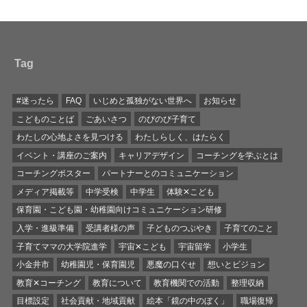
Tag
#迷ったら
FAQ
いじめと孤独がない世界へ
お知らせ
こどものことば
ごあいさつ
のびのび子育て
わたしの心地よさを見つける
わたしらしく、はたらく
イベント・講座のご案内
キャリアデザイン
コーチングを学ぶとは
コーチングポスター
パートナーとのコミュニケーション
メディア掲載等
中学受検
中学生
体験✕こども
保育園・こども園・幼稚園向けコミュニケーション研修
入学・進級準備
受講者様の声
子どものつぶやき
子育てのこと
子育てママの大学院進学
宇宙✕こども
宇宙留学
小学生
小金井市
幼稚園児・保育園児
悪魔の口ぐせ
想いとビジョン
教育✕コーチング
教育について
教育機関での活動
整理収納
目標設定
社会貢献・地域貢献
絵本「鏡の中のぼく」
職場復帰