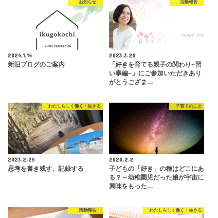
お知らせ
活動報告
2024.1.14
2023.3.20
新旧ブログのご案内
「好きを育てる親子の関わり~習
い事編~」にご参加いただきあり
がとうござま…
わたしらしく働く・生きる
子育てのこと
2023.2.25
2020.2.2
思考を書き残す、記録する
子どもの「好き」の種はどこにあ
る？～幼稚園児だった娘が宇宙に
興味をもった…
活動報告
わたしらしく働く・生きる