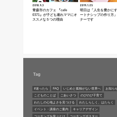
2018.9.3
2019.1.25
青森市のカフェ 『cafe
明日は「人生を豊かに
0371』が子ども連れママにオ
ートナシップの作り方
ススメな５つの理由
ナーです
Tag
#迷ったら
FAQ
いじめと孤独がない世界へ
お知ら
こどものことば
ごあいさつ
のびのび子育て
わたしの心地よさを見つける
わたしらしく、はたらく
イベント・講座のご案内
キャリアデザイン
コーチングを学ぶとは
コーチングポスター