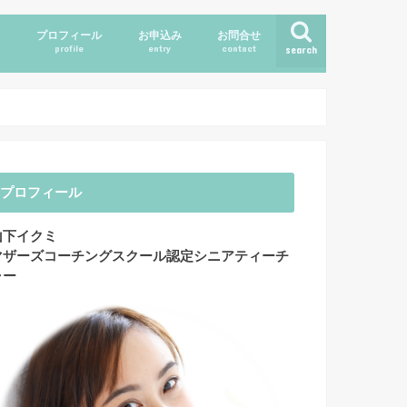
ス
プロフィール
お申込み
お問合せ
profile
entry
contact
search
プロフィール
山下イクミ
マザーズコーチングスクール認定シニアティーチ
ャー