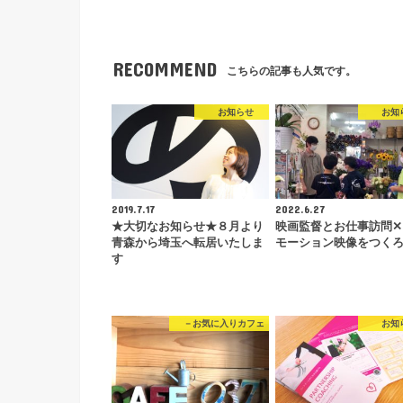
RECOMMEND
こちらの記事も人気です。
お知らせ
お知
2019.7.17
2022.6.27
★大切なお知らせ★８月より
映画監督とお仕事訪問✕
青森から埼玉へ転居いたしま
モーション映像をつく
す
－お気に入りカフェ
お知