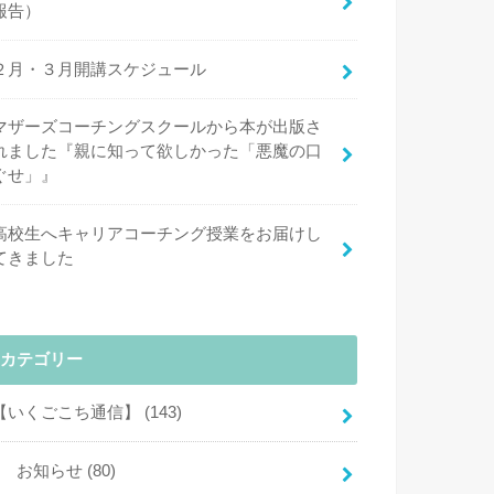
報告）
２月・３月開講スケジュール
マザーズコーチングスクールから本が出版さ
れました『親に知って欲しかった「悪魔の口
ぐせ」』
高校生へキャリアコーチング授業をお届けし
てきました
カテゴリー
【いくごこち通信】
(143)
お知らせ
(80)