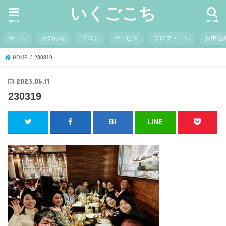
いくごこち
menu
search
ホーム
お知らせ
ブログ
サービス
プロフィール
お申込
HOME
230319
2023.06.11
230319
LINE