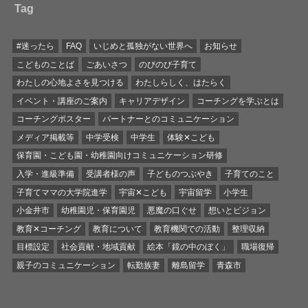
Tag
#迷ったら
FAQ
いじめと孤独がない世界へ
お知らせ
こどものことば
ごあいさつ
のびのび子育て
わたしの心地よさを見つける
わたしらしく、はたらく
イベント・講座のご案内
キャリアデザイン
コーチングを学ぶとは
コーチングポスター
パートナーとのコミュニケーション
メディア掲載等
中学受検
中学生
体験✕こども
保育園・こども園・幼稚園向けコミュニケーション研修
入学・進級準備
受講者様の声
子どものつぶやき
子育てのこと
子育てママの大学院進学
宇宙✕こども
宇宙留学
小学生
小金井市
幼稚園児・保育園児
悪魔の口ぐせ
想いとビジョン
教育✕コーチング
教育について
教育機関での活動
整理収納
目標設定
社会貢献・地域貢献
絵本「鏡の中のぼく」
職場復帰
親子のコミュニケーション
転勤族妻
離島留学
青森市