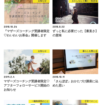
お知らせ
わたしらしく働く・生きる
2018.10.26
2018.8.22
『マザーズコーチング受講者限定
ずっと私に必要だった【素直さ】
♡わいわいお茶会』開催します
の意味
お知らせ
暮らしを整える
2019.2.4
2018.10.11
マザーズコーチング受講者限定♡
「さんぽぽ」おかたづけ講座に込
アフターフォローサービス開始の
めた思い
お知らせ
ー離島留学のこと
子育てのこと