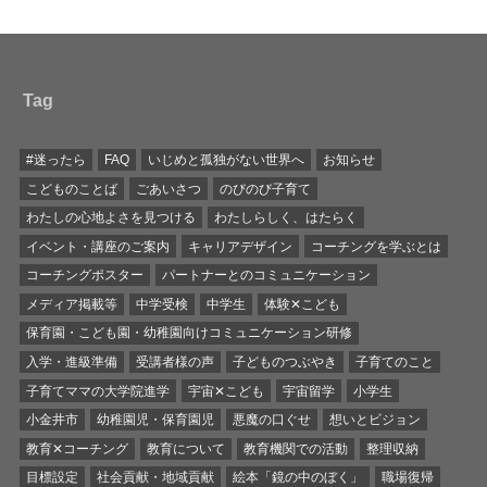
Tag
#迷ったら
FAQ
いじめと孤独がない世界へ
お知らせ
こどものことば
ごあいさつ
のびのび子育て
わたしの心地よさを見つける
わたしらしく、はたらく
イベント・講座のご案内
キャリアデザイン
コーチングを学ぶとは
コーチングポスター
パートナーとのコミュニケーション
メディア掲載等
中学受検
中学生
体験✕こども
保育園・こども園・幼稚園向けコミュニケーション研修
入学・進級準備
受講者様の声
子どものつぶやき
子育てのこと
子育てママの大学院進学
宇宙✕こども
宇宙留学
小学生
小金井市
幼稚園児・保育園児
悪魔の口ぐせ
想いとビジョン
教育✕コーチング
教育について
教育機関での活動
整理収納
目標設定
社会貢献・地域貢献
絵本「鏡の中のぼく」
職場復帰