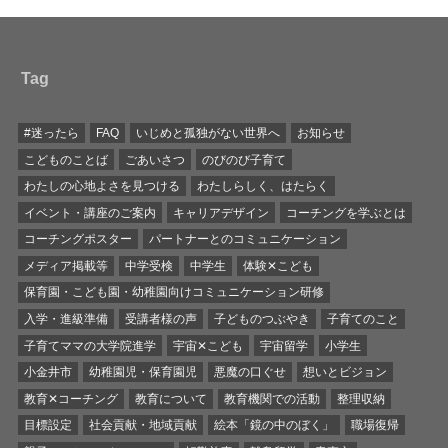
Tag
#迷ったら
FAQ
いじめと孤独がない世界へ
お知らせ
こどものことば
ごあいさつ
のびのび子育て
わたしの心地よさを見つける
わたしらしく、はたらく
イベント・講座のご案内
キャリアデザイン
コーチングを学ぶとは
コーチングポスター
パートナーとのコミュニケーション
メディア掲載等
中学受検
中学生
体験✕こども
保育園・こども園・幼稚園向けコミュニケーション研修
入学・進級準備
受講者様の声
子どものつぶやき
子育てのこと
子育てママの大学院進学
宇宙✕こども
宇宙留学
小学生
小金井市
幼稚園児・保育園児
悪魔の口ぐせ
想いとビジョン
教育✕コーチング
教育について
教育機関での活動
整理収納
目標設定
社会貢献・地域貢献
絵本「鏡の中のぼく」
職場復帰