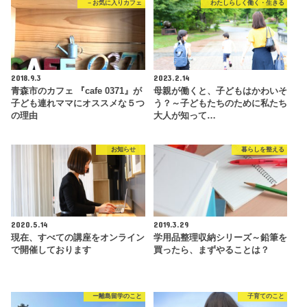
－お気に入りカフェ
わたしらしく働く・生きる
2018.9.3
2023.2.14
青森市のカフェ 『cafe 0371』が
母親が働くと、子どもはかわいそ
子ども連れママにオススメな５つ
う？～子どもたちのために私たち
の理由
大人が知って…
お知らせ
暮らしを整える
2020.5.14
2019.3.29
現在、すべての講座をオンライン
学用品整理収納シリーズ～鉛筆を
で開催しております
買ったら、まずやることは？
ー離島留学のこと
子育てのこと