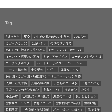
Tag
#迷ったら
FAQ
いじめと孤独がない世界へ
お知らせ
こどものことば
ごあいさつ
のびのび子育て
わたしの心地よさを見つける
わたしらしく、はたらく
イベント・講座のご案内
キャリアデザイン
コーチングを学ぶとは
コーチングポスター
パートナーとのコミュニケーション
メディア掲載等
中学受検
中学生
体験✕こども
保育園・こども園・幼稚園向けコミュニケーション研修
入学・進級準備
受講者様の声
子どものつぶやき
子育てのこと
子育てママの大学院進学
宇宙✕こども
宇宙留学
小学生
小金井市
幼稚園児・保育園児
悪魔の口ぐせ
想いとビジョン
教育✕コーチング
教育について
教育機関での活動
整理収納
目標設定
社会貢献・地域貢献
絵本「鏡の中のぼく」
職場復帰