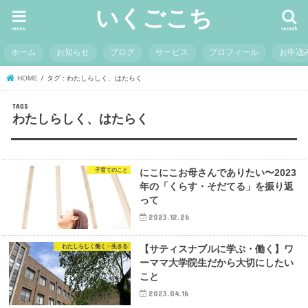
いくごこち
menu
search
ホーム
お知らせ
ブログ
サービス
プロフィール
お申込
HOME
タグ : わたしらしく、はたらく
わたしらしく、はたらく
子育てのこと
にこにこお母さんでありたい〜2023
年の「くらす・そだてる」を振り返
って
2023.12.26
わたしらしく働く・生きる
【サティスナブルに学ぶ・働く】ワ
ーママ大学院生だから大切にしたい
こと
2023.04.16