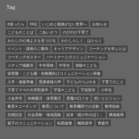
Tag
#迷ったら
FAQ
いじめと孤独がない世界へ
お知らせ
こどものことば
ごあいさつ
のびのび子育て
わたしの心地よさを見つける
わたしらしく、はたらく
イベント・講座のご案内
キャリアデザイン
コーチングを学ぶとは
コーチングポスター
パートナーとのコミュニケーション
メディア掲載等
中学受検
中学生
体験✕こども
保育園・こども園・幼稚園向けコミュニケーション研修
入学・進級準備
受講者様の声
子どものつぶやき
子育てのこと
子育てママの大学院進学
宇宙✕こども
宇宙留学
小学生
小金井市
幼稚園児・保育園児
悪魔の口ぐせ
想いとビジョン
教育✕コーチング
教育について
教育機関での活動
整理収納
目標設定
社会貢献・地域貢献
絵本「鏡の中のぼく」
職場復帰
親子のコミュニケーション
転勤族妻
離島留学
青森市